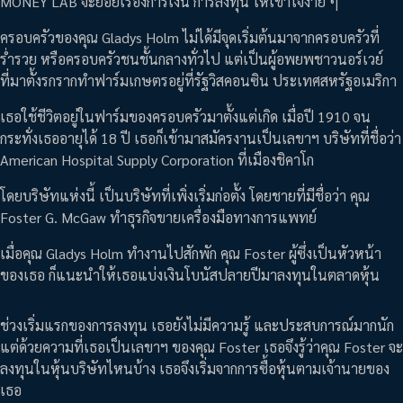
MONEY LAB จะย่อยเรื่องการเงิน การลงทุน ให้เข้าใจง่าย ๆ
ครอบครัวของคุณ Gladys Holm ไม่ได้มีจุดเริ่มต้นมาจากครอบครัวที่
ร่ำรวย หรือครอบครัวชนชั้นกลางทั่วไป แต่เป็นผู้อพยพชาวนอร์เวย์
ที่มาตั้งรกรากทำฟาร์มเกษตรอยู่ที่รัฐวิสคอนซิน ประเทศสหรัฐอเมริกา
เธอใช้ชีวิตอยู่ในฟาร์มของครอบครัวมาตั้งแต่เกิด เมื่อปี 1910 จน
กระทั่งเธออายุได้ 18 ปี เธอก็เข้ามาสมัครงานเป็นเลขาฯ บริษัทที่ชื่อว่า
American Hospital Supply Corporation ที่เมืองชิคาโก
โดยบริษัทแห่งนี้ เป็นบริษัทที่เพิ่งเริ่มก่อตั้ง โดยชายที่มีชื่อว่า คุณ
Foster G. McGaw ทำธุรกิจขายเครื่องมือทางการแพทย์
เมื่อคุณ Gladys Holm ทำงานไปสักพัก คุณ Foster ผู้ซึ่งเป็นหัวหน้า
ของเธอ ก็แนะนำให้เธอแบ่งเงินโบนัสปลายปีมาลงทุนในตลาดหุ้น
ช่วงเริ่มแรกของการลงทุน เธอยังไม่มีความรู้ และประสบการณ์มากนัก
แต่ด้วยความที่เธอเป็นเลขาฯ ของคุณ Foster เธอจึงรู้ว่าคุณ Foster จะ
ลงทุนในหุ้นบริษัทไหนบ้าง เธอจึงเริ่มจากการซื้อหุ้นตามเจ้านายของ
เธอ