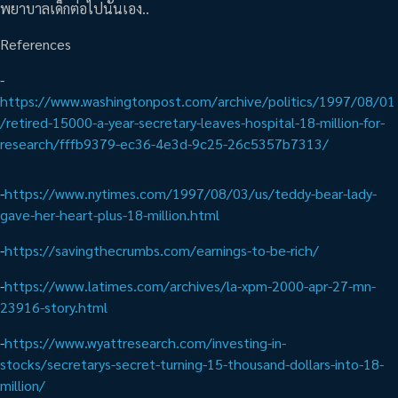
พยาบาลเด็กต่อไปนั่นเอง..
References
-
https://www.washingtonpost.com/archive/politics/1997/08/01
/retired-15000-a-year-secretary-leaves-hospital-18-million-for-
research/fffb9379-ec36-4e3d-9c25-26c5357b7313/
-
https://www.nytimes.com/1997/08/03/us/teddy-bear-lady-
gave-her-heart-plus-18-million.html
-
https://savingthecrumbs.com/earnings-to-be-rich/
-
https://www.latimes.com/archives/la-xpm-2000-apr-27-mn-
23916-story.html
-
https://www.wyattresearch.com/investing-in-
stocks/secretarys-secret-turning-15-thousand-dollars-into-18-
million/