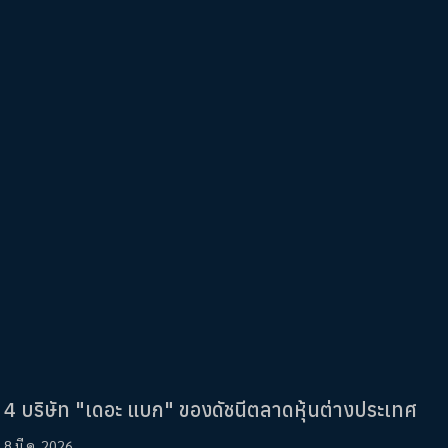
4 บริษัท "เดอะ แบก" ของดัชนีตลาดหุ้นต่างประเทศ
8 มี.ค. 2026