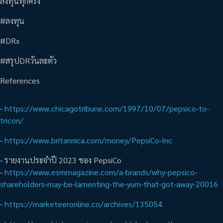
ลงทุนทุกครั้ง
#ลงทุน
#DRx
#สรุปDRวันละตัว
References
-
https://www.chicagotribune.com/1997/10/07/pepsico-to-
tricon/
-
https://www.britannica.com/money/PepsiCo-Inc
- รายงานประจำปี 2023 ของ PepsiCo
-
https://www.esmmagazine.com/a-brands/why-pepsico-
shareholders-may-be-lamenting-the-yum-that-got-away-20016
-
https://marketeeronline.co/archives/135054