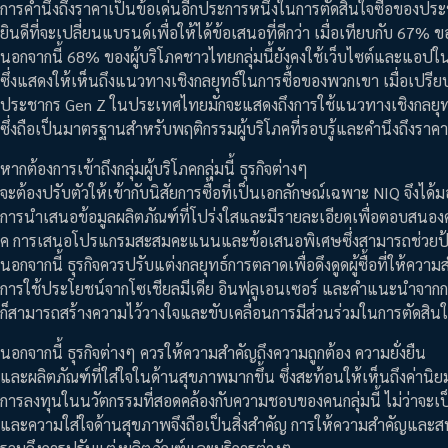
การคำนึงถึงราคาเป็นข้อเด่นอีกประการหนึ่งในการตัดสินใจซื้อของ
ยินดีที่จะเปลี่ยนแบรนด์เพื่อให้ได้ข้อเสนอที่ดีกว่า เมื่อเทียบกับ 67% 
นอกจากนี้ 68% ของผู้บริโภคชาวไทยกลุ่มนี้ยังคงใช้เว็บไซต์และแอป
ซึ่งแสดงให้เห็นถึงแนวทางเชิงกลยุทธ์ในการซื้อของพวกเขา เมื่อเปรียบ
ประชากร Gen Z ในประเทศไทยมักจะแสดงถึงการใช้แนวทางเชิงกลยุทธ์
ซึ่งถือเป็นมาตรฐานสำหรับพฤติกรรมผู้บริโภคที่รอบรู้และคำนึงถึงราคา
หากต้องการเข้าถึงกลุ่มผู้บริโภคกลุ่มนี้ ธุรกิจต่างๆ
จะต้องปรับตัวให้เข้ากับนิสัยการซื้อที่เป็นเอกลักษณ์เฉพาะ NIQ จึงได
การนำเสนอข้อมูลผลิตภัณฑ์ที่โปร่งใสและมีรายละเอียดเพื่อตอบสนองค
ค การเสนอโปรแกรมสะสมคะแนนและข้อเสนอพิเศษซึ่งสามารถช่วยป้อง
นอกจากนี้ ธุรกิจควรปรับแต่งกลยุทธ์การตลาดเพื่อดึงดูดผู้ซื้อที่ให้ควา
การใช้ประโยชน์จากโซเชียลมีเดีย อินฟลูเอนเซอร์ และคำแนะนำจากกลุ
ก็สามารถสร้างความไว้วางใจและขับเคลื่อนการมีส่วนร่วมในการตัดสินใ
นอกจากนี้ ธุรกิจต่างๆ ควรให้ความสำคัญถึงความถูกต้อง ความยั่งยืน
และผลิตภัณฑ์ที่ใส่ใจในด้านสุขภาพมากขึ้น ซึ่งสะท้อนให้เห็นถึงค่าน
การลงทุนในนวัตกรรมที่สอดคล้องกับความชอบของคนกลุ่มนี้ ไม่ว่าจะเป
และความใส่ใจด้านสุขภาพจึงถือเป็นสิ่งสำคัญ การให้ความสำคัญและส