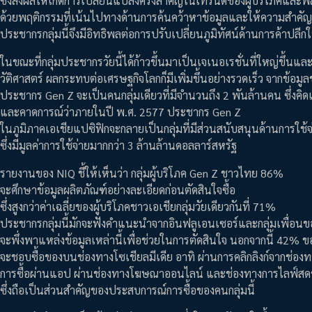
ซึ่งส่งผลให้เกิดการเปลี่ยนแปลงครั้งสำคัญในเทรนด์ของผู้บริโภคแล
ด้วยพฤติกรรมที่เน้นไปทางด้านการค้นคว้าหาข้อมูลและให้ความสำคัญ
ประชากรกลุ่มนี้จึงมีอิทธิพลต่อการปรับเปลี่ยนภูมิทัศน์ด้านการค้าป
ในขณะที่กลุ่มประชากรวัยนี้ได้ก้าวขึ้นมาเป็นเจเนอเรชั่นที่ใหญ่ขึ้น
วัติศาสตร์ ผลกระทบต่อเศรษฐกิจโลกก็มีเพิ่มขึ้นอย่างรวดเร็ว จากข้อม
ประชากร Gen Z จะเป็นคนกลุ่มเดียวที่มีจำนวนถึง 2 พันล้านคน ซึ่ง
และคาดการณ์ว่าภายในปี พ.ศ. 2577 ประชากร Gen Z
ในภูมิภาคเอเชียแปซิฟิกจะกลายเป็นกลุ่มที่มีส่วนสนับสนุนด้านการใช้จ
ซึ่งมีมูลค่าการใช้จ่ายมากกว่า 3 ล้านล้านดอลลาร์สหรัฐ
รายงานของ NIQ ชี้ให้เห็นว่า กลุ่มผู้บริโภค Gen Z ชาวไทย 86%
จะศึกษาข้อมูลผลิตภัณฑ์อย่างละเอียดก่อนตัดสินใจซื้อ
ซึ่งสูงกว่าค่าเฉลี่ยของผู้บริโภคชาวเอเชียกลุ่มวัยเดียวกันที่ 71%
ประชากรกลุ่มนี้มักจะฟังคำแนะนำจากอินฟลูเอนเซอร์และกลุ่มเพื่อ
จะพึ่งพาแหล่งข้อมูลเหล่านี้เพื่อช่วยในการตัดสินใจ นอกจากนี้ 42% ข
จะชอบซื้อของบนช่องทางโซเชียลมีเดีย อาทิ ผ่านการคลิกลิงก์จากช่อง
การซื้อผ่านแอป ผ่านช่องทางโฆษณาออนไลน์ และช่องทางการไลฟ์ส
ซึ่งถือเป็นส่วนสำคัญของประสบการณ์การซื้อของคนกลุ่มนี้