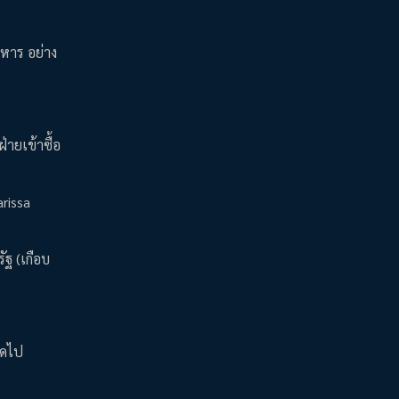
ริหาร อย่าง
่ายเข้าซื้อ
arissa
ฐ (เกือบ
สุดไป