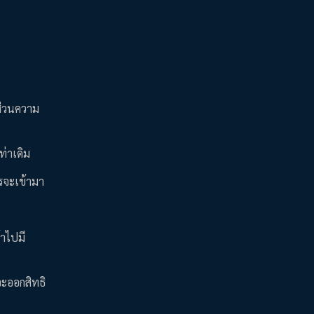
ัดส่วนความ
ท่าเดิม
วรจะเข้ามา
้าไปมี
จะออกสิทธิ