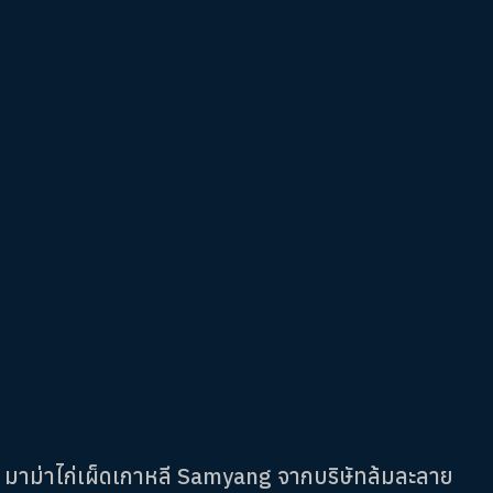
มาม่าไก่เผ็ดเกาหลี Samyang จากบริษัทล้มละลาย