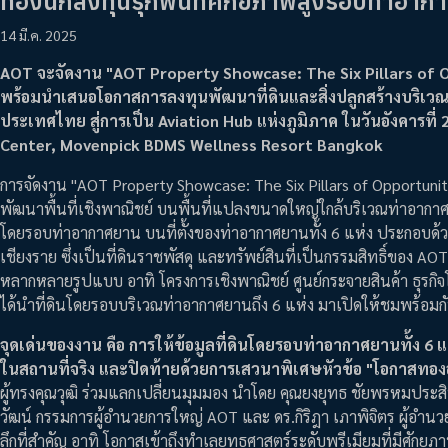
ทองนักลงทุนรุกพื้นที่ศักยภาพสูงรอบท่าอาก
14 มี.ค. 2025
AOT จะจัดงาน "AOT Property Showcase: The Six Pillars of 
พร้อมนำเสนอโอกาสการลงทุนพัฒนาที่ดินและสิ่งปลูกสร้างบริเวณท่
ประเทศไทย สู่การเป็น Aviation Hub แห่งภูมิภาค ในวันอังคารท
Center, Movenpick BDMS Wellness Resort Bangkok
การจัดงาน "AOT Property Showcase: The Six Pillars of Opportunity"
พัฒนาพื้นที่เชิงพาณิชย์ บนพื้นที่แปลงขนาดใหญ่ใกล้บริเวณท่าอากาศ
โดยรอบท่าอากาศยาน บนที่ตั้งของท่าอากาศยานทั้ง 6 แห่ง ประกอบด้ว
เชียงราย ซึ่งเป็นที่ดินราชพัสดุ และทรัพย์สินที่เป็นกรรมสิทธิ์ของ 
หลากหลายรูปแบบ อาทิ โครงการเชิงพาณิชย์ ศูนย์กระจายสินค้า ธุรกิจโล
ได้นำที่ดินโดยรอบบริเวณท่าอากาศยานถึง 6 แห่ง มาเปิดให้ชมพร้อมก
จุดเด่นของงาน คือ การให้ข้อมูลที่ดินโดยรอบท่าอากาศยานทั้ง 6 แ
ในสถานที่จริง และปิดท้ายด้วยการเสวนาพิเศษหัวข้อ "โอกาสทองอ
ผู้ทรงคุณวุฒิ ร่วมแลกเปลี่ยนมุมมอง นำโดย คุณยงยุทธ ชัยพรหมประส
วัฒน์ กรรมการผู้อำนวยการใหญ่ AOT และ ดร.กิริฎา เภาพิจิตร ผู้อำนว
ลึกที่สำคัญ อาทิ โอกาสเข้าถึงทำเลยุทธศาสตร์ระดับพรีเมียมที่มีศัก