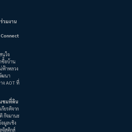
 ร่วมงาน
น
S Connect
่สนใจ
ซื้อบ้าน
ม่ฟ้าหลวง
รพัฒนา
าง AOT ที่
มชมที่ดิน
เกียรติจาก
ติ กิจมานะ
อมูลเชิง
จิสติกส์