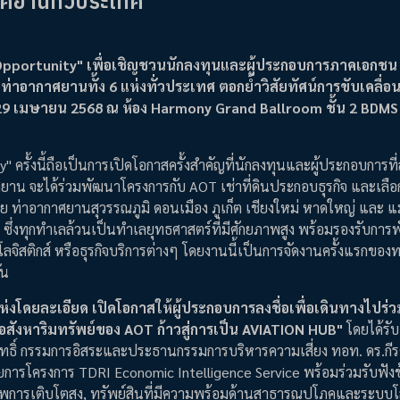
าศยานทั่วประเทศ
Opportunity" เพื่อเชิญชวนนักลงทุนและผู้ประกอบการภาคเอกชน
าอากาศยานทั้ง 6 แห่งทั่วประเทศ ตอกย้ำวิสัยทัศน์การขับเคลื่อ
ี่ 29 เมษายน 2568 ณ ห้อง Harmony Grand Ballroom ชั้น 2 BDM
 ครั้งนี้ถือเป็นการเปิดโอกาสครั้งสำคัญที่นักลงทุนและผู้ประกอบการที
ยาน จะได้ร่วมพัฒนาโครงการกับ AOT เช่าที่ดินประกอบธุรกิจ และเลือก
ย ท่าอากาศยานสุวรรณภูมิ ดอนเมือง ภูเก็ต เชียงใหม่ หาดใหญ่ และ แ
AOT ซึ่งทุกทำเลล้วนเป็นทำเลยุทธศาสตร์ที่มีศักยภาพสูง พร้อมรองรับกา
จิสติกส์ หรือธุรกิจบริการต่างๆ โดยงานนี้เป็นการจัดงานครั้งแรกของท
ัน
ห่งโดยละเอียด เปิดโอกาสให้ผู้ประกอบการลงชื่อเพื่อเดินทางไปร่ว
สังหาริมทรัพย์ของ AOT ก้าวสู่การเป็น AVIATION HUB"
โดยได้รับ
ิทธิ์ กรรมการอิสระและประธานกรรมการบริหารความเสี่ยง ทอท. ดร.กีร
ยการโครงการ TDRI Economic Intelligence Service พร้อมร่วมรับฟังข้
ยภาพการเติบโตสูง, ทรัพย์สินที่มีความพร้อมด้านสาธารณูปโภคและระบบโล