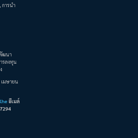
, การนำ
รพัฒนา
การลงทุน
่ง
29 เมษายน
Khe
อีเมล์
 7294