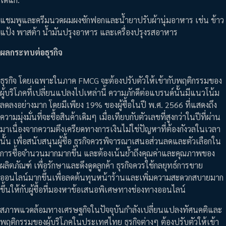
แชมพูและครีมนวดผมผงซักฟอกและน้ำยาปรับผ้านุ่มอาหาร เช่น ข้าว
แป้ง พาสต้า น้ำมันปรุงอาหาร และเครื่องปรุงรสอาหาร
ผลกระทบต่อธุรกิจ
ธุรกิจ โดยเฉพาะในภาค FMCG จะต้องปรับตัวให้เข้ากับพฤติกรรมของ
ผู้บริโภคที่เปลี่ยนแปลงไปเหล่านี้ ความภักดีต่อแบรนด์นั้นมีแนวโน้ม
ลดลงอย่างมาก โดยมีเพียง 19% ของผู้ซื้อในปี พ.ศ. 2566 ที่แสดงถึง
ความมุ่งมั่นที่จะซื้อสินค้าเดิมๆ เมื่อเทียบกับตัวเลขที่สูงกว่าในปีที่ผ่าน
มาเนื่องจากความตึงเครียดทางการเงินไม่ใช่ปัญหาที่ต้องกังวลในเวลา
นั้น เพื่อสนับสนุนผู้ซื้อ ธุรกิจควรพิจารณาเสนอส่วนลดและตัวเลือกใน
การซื้อจำนวนมากมากขึ้น และต้องเน้นย้ำถึงคุณค่าและคุณภาพของ
ผลิตภัณฑ์ เพื่อรักษาและดึงดูดลูกค้า ธุรกิจควรใช้กลยุทธ์การขาย
ออนไลน์มากขึ้นเพื่อลดต้นทุนหน้าร้านและเพิ่มความสะดวกสบายมาก
ขึ้นให้กับผู้ซื้อที่มองหาข้อเสนอพิเศษทางช่องทางออนไลน์
สภาพแวดล้อมทางเศรษฐกิจในปัจจุบันกำลังเปลี่ยนแปลงทัศนคติและ
พฤติกรรมของผู้บริโภคในประเทศไทย ธุรกิจต่างๆ ต้องปรับตัวให้เข้า