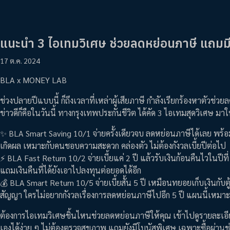
แนะนำ 3 ไอเทมวิเศษ ช่วยลดหย่อนภาษี แถมมี
17 ต.ค. 2024
BLA x MONEY LAB
ช่วงปลายปีแบบนี้ ก็ถึงเวลาที่เหล่าผู้เสียภาษี กำลังเรียกร้องหาตัวช่ว
ข่าวดีก็คือในวันนี้ ทางกรุงเทพประกันชีวิต ได้คัด 3 ไอเทมสุดวิเศษ มาใ
✨ BLA Smart Saving 10/1 จ่ายครั้งเดียวจบ ลดหย่อนภาษีได้เลย พร้อมร
เกิดผล เหมาะกับคนชอบความสะดวก คล่องตัว ไม่ต้องกังวลเบี้ยปีต่อไป
⚡ BLA Fast Return 10/2 จ่ายเบี้ยแค่ 2 ปี แล้วรับเงินก้อนคืนไวในปีท
แถมเงินคืนที่ได้ยังเอาไปลงทุนต่อยอดได้อีก
💰 BLA Smart Return 10/5 จ่ายเบี้ยสั้น 5 ปี เหมือนทยอยเก็บเงินกับตู้
สัญญา ใครไม่อยากกังวลเรื่องการลดหย่อนภาษีไปอีก 5 ปี แผนนี้เหมาะ
ต้องการไอเทมวิเศษชิ้นไหนช่วยลดหย่อนภาษีให้คุณ เข้าไปดูรายละเอีย
เองได้ง่าย ๆ ไม่ต้องตรวจสุขภาพ แถมยังมีโบนัสพิเศษ เฉพาะซื้อผ่าน