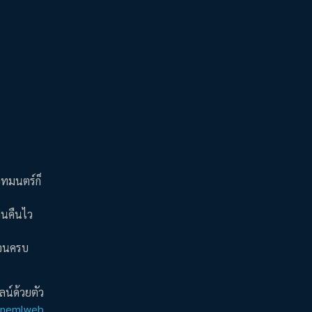
วทมนตร์ก็
ินคืนไว
ไปจนครบ
น์ด้วยตัว
linemlweb