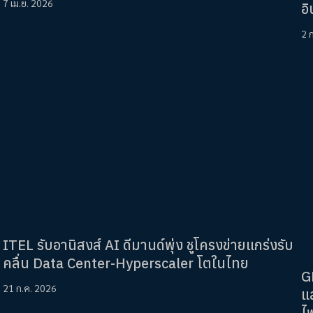
7 เม.ย. 2026
อ
2 
ITEL รับอานิสงส์ AI ดีมานด์พุ่ง ชูโครงข่ายแกร่งรับ
คลื่น Data Center-Hyperscaler โตในไทย
G
21 ก.ค. 2026
แ
ไ