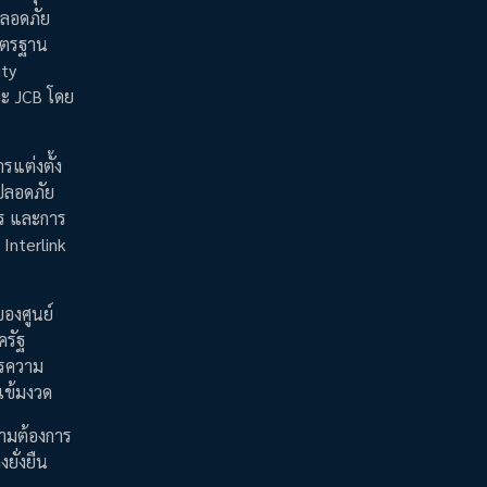
ลอดภัย
มาตรฐาน
ity
ละ JCB โดย
รแต่งตั้ง
ปลอดภัย
ร และการ
Interlink
องศูนย์
ครัฐ
ารความ
งเข้มงวด
วามต้องการ
ยั่งยืน