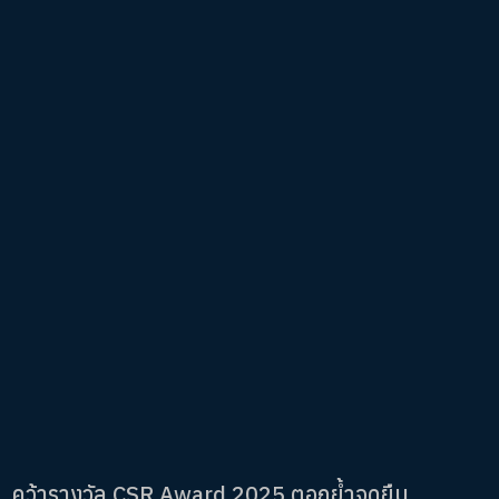
 คว้ารางวัล CSR Award 2025 ตอกย้ำจุดยืน