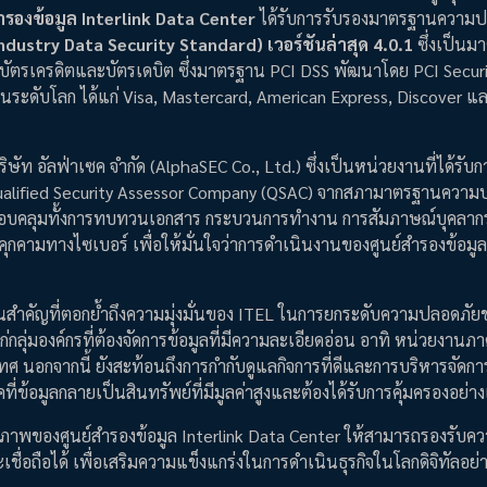
ำรองข้อมูล Interlink Data Center
ได้รับการรับรองมาตรฐานความป
dustry Data Security Standard) เวอร์ชันล่าสุด 4.0.1
ซึ่งเป็น
บัตรเครดิตและบัตรเดบิต ซึ่งมาตรฐาน PCI DSS พัฒนาโดย PCI Secur
งินระดับโลก ได้แก่ Visa, Mastercard, American Express, Discover แ
 อัลฟ่าเซค จำกัด (AlphaSEC Co., Ltd.) ซึ่งเป็นหน่วยงานที่ได้รับกา
Qualified Security Assessor Company (QSAC) จากสภามาตรฐานความ
รอบคลุมทั้งการทบทวนเอกสาร กระบวนการทำงาน การสัมภาษณ์บุคลาก
คามทางไซเบอร์ เพื่อให้มั่นใจว่าการดำเนินงานของศูนย์สำรองข้อมูล 
นสำคัญที่ตอกย้ำถึงความมุ่งมั่นของ ITEL ในการยกระดับความปลอดภัยข
ุ่มองค์กรที่ต้องจัดการข้อมูลที่มีความละเอียดอ่อน อาทิ หน่วยงานภา
ศ นอกจากนี้ ยังสะท้อนถึงการกำกับดูแลกิจการที่ดีและการบริหารจัดก
ที่ข้อมูลกลายเป็นสินทรัพย์ที่มีมูลค่าสูงและต้องได้รับการคุ้มครองอย่า
ภาพของศูนย์สำรองข้อมูล Interlink Data Center ให้สามารถรองรับค
ชื่อถือได้ เพื่อเสริมความแข็งแกร่งในการดำเนินธุรกิจในโลกดิจิทัลอย่าง