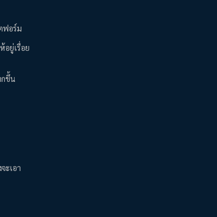
ลตฟอร์ม
ยู่เรื่อย
กขึ้น
ึงจะเอา