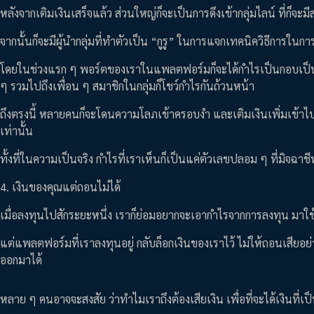
หลังจากเติมเงินเสร็จแล้ว ส่วนใหญ่ก็จะเป็นการดึงเข้ากลุ่มไลน์ ที่ก็จ
จากนั้นก็จะมีผู้นำกลุ่มที่ทำตัวเป็น “กูรู” ในการแจกเทคนิควิธีการใ
โดยในช่วงแรก ๆ พอร์ตของเราในแพลตฟอร์มก็จะได้กำไรเป็นกอบเป็นกำ
ๆ รวมไปถึงเพื่อน ๆ สมาชิกในกลุ่มก็โชว์กำไรกันถ้วนหน้า
ถึงตรงนี้ หลายคนก็จะโดนความโลภเข้าครอบงำ และเติมเงินเพิ่มเข้าไปอ
เท่านั้น
ทั้งที่ในความเป็นจริง กำไรที่เราเห็นก็เป็นแค่ตัวเลขปลอม ๆ ที่มิจฉาชี
4. เงินของคุณแต่ถอนไม่ได้
เมื่อลงทุนไปสักระยะหนึ่ง เราก็ย่อมอยากจะเอากำไรจากการลงทุน มาใช้
แต่แพลตฟอร์มที่เราลงทุนอยู่ กลับล็อกเงินของเราไว้ ไม่ให้ถอนเสียอย่าง
ออกมาได้
หลาย ๆ คนอาจจะสงสัย ว่าทำไมเราถึงต้องเสียเงิน เพื่อที่จะได้เงินที่