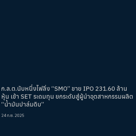
ก.ล.ต.นับหนึ่งไฟลิ่ง “SMO” ขาย IPO 231.60 ล้าน
หุ้น เข้า SET ระดมทุน ยกระดับสู่ผู้นำอุตสาหกรรมผลิต
“น้ำมันปาล์มดิบ”
24 ก.ย. 2025