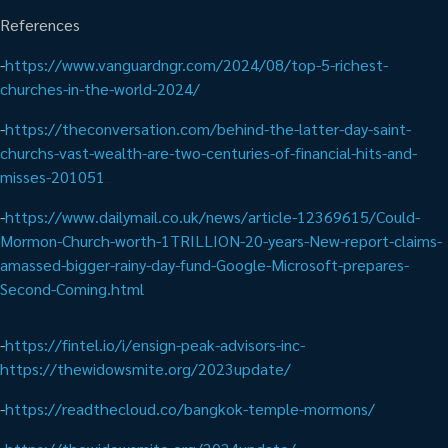
References
-
https://www.vanguardngr.com/2024/08/top-5-richest-
churches-in-the-world-2024/
-
https://theconversation.com/behind-the-latter-day-saint-
churchs-vast-wealth-are-two-centuries-of-financial-hits-and-
misses-201051
-
https://www.dailymail.co.uk/news/article-12369615/Could-
Mormon-Church-worth-1TRILLION-20-years-New-report-claims-
amassed-bigger-rainy-day-fund-Google-Microsoft-prepares-
Second-Coming.html
-
https://fintel.io/i/ensign-peak-advisors-inc-
https://thewidowsmite.org/2023update/
-
https://readthecloud.co/bangkok-temple-mormons/