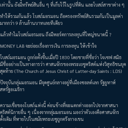
เท่านั้น ยังมีทรัพย์สินอื่น ๆ ที่เก็บไว้ในรูปที่ดิน และโบสถ์สาขาต่าง ๆ
ทำให้รวมกันแล้ว โบสถ์มอรมอน ถือครองทรัพย์สินรวมกันเป็นมูลค่า
มากกว่า 9 ล้านล้านบาทเลยทีเดียว
แล้วทำไมโบสถ์มอรมอน ถึงมีพอร์ตการลงทุนที่ใหญ่ขนาดนี้ ?
MONEY LAB จะย่อยเรื่องการเงิน การลงทุน ให้เข้าใจ
โบสถ์มอรมอน ถูกก่อตั้งขึ้นเมื่อปี 1830 โดยชายที่ชื่อว่า โจเซฟ สมิธ
มีชื่ออย่างเป็นทางการว่า ศาสนจักรของพระเยซูคริสต์แห่งวิสุทธิชนยุค
สุดท้าย (The Church of Jesus Christ of Latter-day Saints : LDS)
ปัจจุบันกลุ่มมอรมอน มีจุดศูนย์กลางอยู่ที่เมืองซอลต์เลก รัฐยูทาห์
สหรัฐอเมริกา
ความเชื่อของโบสถ์แห่งนี้ ค่อนข้างที่จะแตกต่างออกไปจากศาสนา
คริสต์นิกายอื่น ๆ เนื่องจากกลุ่มมอรมอน มองว่าตัวเองคือศาสนจักร
ดั้งเดิม ที่หายไปในสมัยพระเยซูถูกตรึงกางเขน