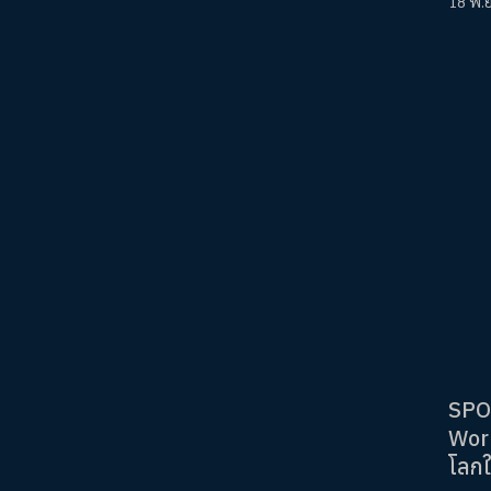
18 พ.
SPO
Worl
โลกใ