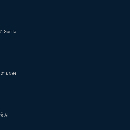
ก Gorilla
คำถามของ
ช้ AI