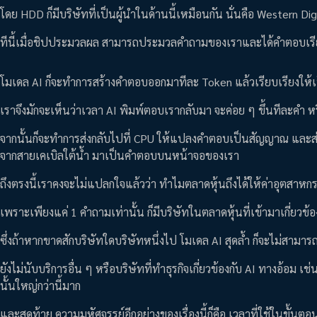
โดย HDD ก็มีบริษัทที่เป็นผู้นำในด้านนี้เหมือนกัน นั่นคือ Western D
ทีนี้เมื่อชิปประมวลผล สามารถประมวลคำถามของเราและได้คำตอบเรี
โมเดล AI ก็จะทำการสร้างคำตอบออกมาทีละ Token แล้วเรียบเรียงให้เป็
เราจึงมักจะเห็นว่าเวลา AI พิมพ์ตอบเรากลับมา จะค่อย ๆ ขึ้นทีละคำ 
จากนั้นก็จะทำการส่งกลับไปที่ CPU ให้แปลงคำตอบเป็นสัญญาณ และส
จากสายเคเบิลใต้น้ำ มาเป็นคำตอบบนหน้าจอของเรา
ถึงตรงนี้เราคงจะไม่แปลกใจแล้วว่า ทำไมตลาดหุ้นถึงได้ให้ค่าอุตสาห
เพราะเพียงแค่ 1 คำถามเท่านั้น ก็มีบริษัทในตลาดหุ้นที่เข้ามาเกี่ยวข้
ซึ่งถ้าหากขาดสักบริษัทใดบริษัทหนึ่งไป โมเดล AI สุดล้ำ ก็จะไม่สา
ยังไม่นับบริการอื่น ๆ หรือบริษัทที่ทำธุรกิจเกี่ยวข้องกับ AI ทางอ้อ
นั้นใหญ่กว่านี้มาก
และสุดท้าย ความมหัศจรรย์อีกอย่างของเรื่องนี้ก็คือ เวลาที่ใช้ในขั้น