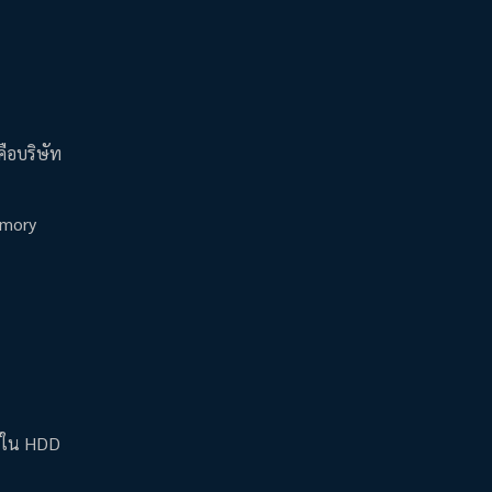
คือบริษัท
emory
ไว้ใน HDD