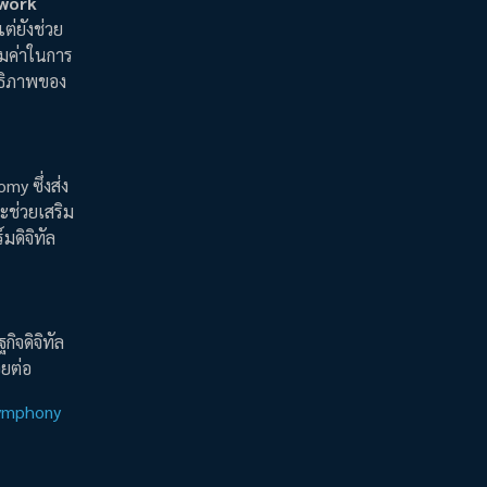
twork
ต่ยังช่วย
้มค่าในการ
ทธิภาพของ
omy ซึ่งส่ง
จะช่วยเสริม
มดิจิทัล
ิจดิจิทัล
อยต่อ
Symphony