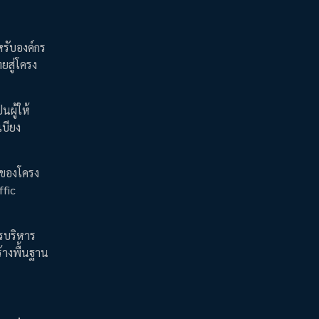
รับองค์กร
ยสู่โครง
ผู้ให้
เบียง
นของโครง
ffic
รบริหาร
้างพื้นฐาน