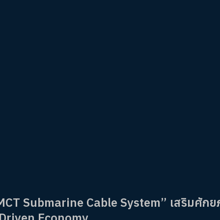
“MCT Submarine Cable System” เสริมศัก
I-Driven Economy