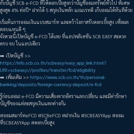
กับบัญชี SCB e-FCD ที่ให้ดอกเบี้ยสูงกว่าบัญชีออมทรัพย์ทั่วไป พิเศษ
สูงสุด 4% ต่อปี* ฝากได้ 5 สกุลเงินหลัก แถมเรทดี เก็บออมได้ทันทีด้วย
เริ่มต้นการออมเงินแบบสมาร์ท และคว้าโอกาสรับดอกเบี้ยสูง เพื่อผล
ตอบแทนดี ๆ
จังหวะนี้เปิดบัญชี e-FCD ได้เลย ที่แอปพลิเคชัน SCB EASY สะดวก
ครบ จบ ในแอปเดียว
➡️ เปิดบัญชี >>
https://info.scb.co.th/scbeasy/easy_app_link.html?
URI=scbeasy://profiles/transfer/fcd/eligibility
➡️ เพิ่มเติม >>
https://www.scb.co.th/th/personal-
banking/deposits/foreign-currency-deposit/e-fcd
รู้ก่อนออม! e-FCD มีความเสี่ยงจากอัตราแลกเปลี่ยน และมีค่ารักษา
บัญชีของแต่ละสกุลเงินแตกต่างกัน
#ออมสมาร์ทeFCD #SCBeFCD #ฝากเงิน #SCBEASYApp #ออม
ที่SCBEASYApp #ดอกเบี้ยสูง