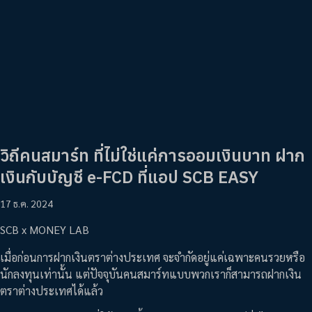
วิถีคนสมาร์ท ที่ไม่ใช่แค่การออมเงินบาท ฝาก
เงินกับบัญชี e-FCD ที่แอป SCB EASY
17 ธ.ค. 2024
SCB x MONEY LAB
เมื่อก่อนการฝากเงินตราต่างประเทศ จะจำกัดอยู่แค่เฉพาะคนรวยหรือ
นักลงทุนเท่านั้น แต่ปัจจุบันคนสมาร์ทแบบพวกเราก็สามารถฝากเงิน
ตราต่างประเทศได้แล้ว