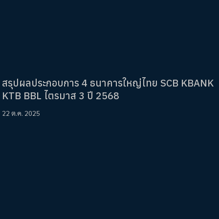
สรุปผลประกอบการ 4 ธนาคารใหญ่ไทย SCB KBANK
KTB BBL ไตรมาส 3 ปี 2568
22 ต.ค. 2025