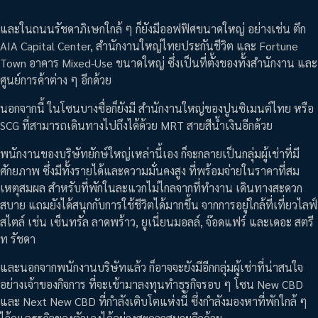
และในถนนรัชดาภิเษกใกล้ ๆ ก็ยังมีออฟฟิศขนาดใหญ่ อย่างเช่น ตึก
AIA Capital Center, สำนักงานใหญ่ไทยประกันชีวิต และ Fortune
Town อาคาร Mixed-Use ขนาดใหญ่ ซึ่งเป็นที่ตั้งของทั้งสำนักงาน และ
ศูนย์การค้าต่าง ๆ อีกด้วย
นอกจากนี้ ในโซนบางซื่อก็ยังมี สำนักงานใหญ่ของปูนซิเมนต์ไทย หรือ
SCG ที่สามารถเดินทางไปถึงได้ด้วย MRT สายสีน้ำเงินอีกด้วย
พนักงานของบริษัทยักษ์ใหญ่เหล่านี้เอง ก็จะกลายเป็นกลุ่มผู้เช่าที่มี
ศักยภาพ ซึ่งมีทั้งรายได้และความมั่นคงสูง ที่พร้อมจ่ายในราคาที่สม
เหตุสมผล สำหรับที่พักในละแวกไม่ไกลจากที่ทำงาน เดินทางสะดวก
สบาย แถมยังได้สนุกกับการใช้ชีวิตได้มากขึ้น จากการอยู่ใกล้ที่เที่ยวไลฟ์
สไตล์ เช่น เซ็นทรัล ลาดพร้าว, ยูเนี่ยนมอลล์, จ๊อดแฟร์ และเดอะ สตรี
ท รัชดา
และนอกจากพนักงานบริษัทแล้ว ก็อาจจะยังมีอีกกลุ่มผู้เช่าที่น่าสนใจ
อย่างเจ้าของกิจการ ที่จะเข้ามาลงทุนทำธุรกิจรอบ ๆ โซน New CBD
และ Next New CBD ที่กำลังเติบโตแห่งนี้ ซึ่งกำลังมองหาที่พักใกล้ ๆ