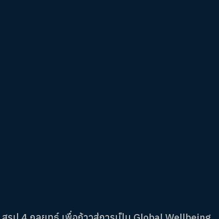
สรุป 4 กลยุทธ์ เพื่อก้าวสู่การเป็น Global Wellbeing