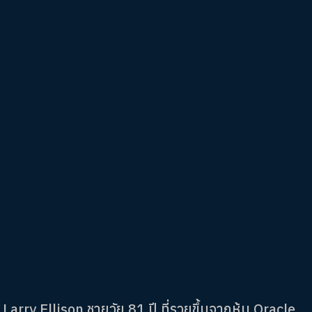
Larry Ellison ชายวัย 81 ปี ที่รวยขึ้นจากหุ้น Oracle