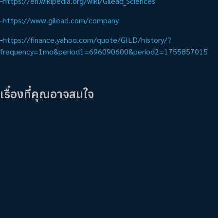
-
https://en.wikipedia.org/wiki/Gilead_Sciences
-
https://www.gilead.com/company
-
https://finance.yahoo.com/quote/GILD/history/?
frequency=1mo&period1=696090600&period2=1755857015
เรื่องที่คุณอาจสนใจ