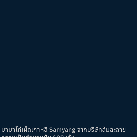
มาม่าไก่เผ็ดเกาหลี Samyang จากบริษัทล้มละลาย