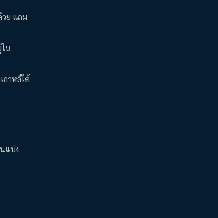
ด้วย แถม
ู่ใน
อเกาหลีใต้
วนแบ่ง