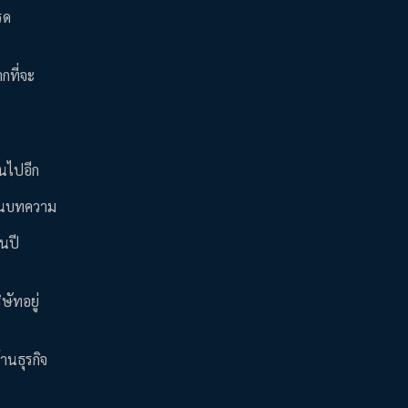
รด
กที่จะ
้นไปอีก
นต้นบทความ
ในปี
ษัทอยู่
้านธุรกิจ