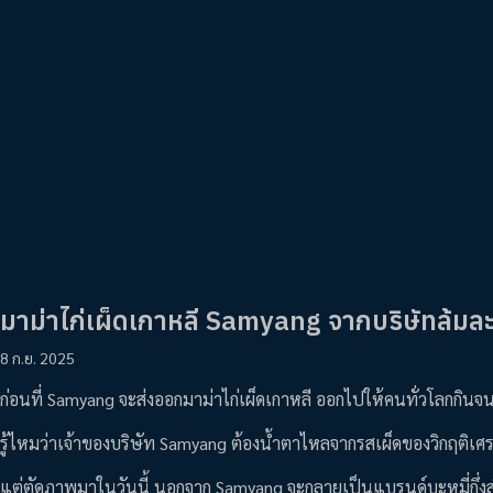
มาม่าไก่เผ็ดเกาหลี Samyang จากบริษัทล้มล
8 ก.ย. 2025
ก่อนที่ Samyang จะส่งออกมาม่าไก่เผ็ดเกาหลี ออกไปให้คนทั่วโลกกินจ
รู้ไหมว่าเจ้าของบริษัท Samyang ต้องน้ำตาไหลจากรสเผ็ดของวิกฤติเศร
แต่ตัดภาพมาในวันนี้ นอกจาก Samyang จะกลายเป็นแบรนด์บะหมี่กึ่งสำเร็