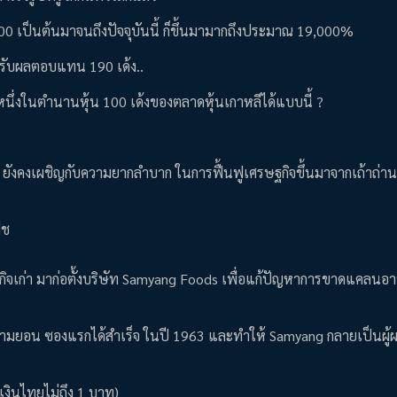
000 เป็นต้นมาจนถึงปัจจุบันนี้ ก็ขึ้นมามากถึงประมาณ 19,000%
ด้รับผลตอบแทน 190 เด้ง..
นึ่งในตำนานหุ้น 100 เด้งของตลาดหุ้นเกาหลีได้แบบนี้ ?
 ปี ยังคงเผชิญกับความยากลำบาก ในการฟื้นฟูเศรษฐกิจขึ้นมาจากเถ้าถ่า
ืช
ธุรกิจเก่า มาก่อตั้งบริษัท Samyang Foods เพื่อแก้ปัญหาการขาดแคลน
ว่า รามยอน ซองแรกได้สำเร็จ ในปี 1963 และทำให้ Samyang กลายเป็นผู้ผ
งินไทยไม่ถึง 1 บาท)