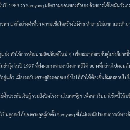
ต้ ในปี 1989 ว่า Samyang ผลิตรามยอนของตัวเอง ด้วยการใช้ไขมันวัวเก
หา แต่ก็อย่างคำที่ว่า ความเชื่อใจสร้างไม่ง่าย ทำลายไม่ยาก และลำบา
ู่แข่ง ทำให้การพัฒนาผลิตภัณฑ์ใหม่ ๆ เพื่อจะมาต่อกรกับคู่แข่งก็ยากขึ
จต้มยำกุ้ง ในปี 1997 ที่ส่งผลกระทบมาถึงเกาหลีใต้ อย่างที่กล่าวไปตอ
ร่อยู่แล้ว เมื่อเจอกับเศรษฐกิจถดถอยเข้าไป ก็ทำให้ต้องยื่นล้มละลายไป
ค้ำประกันเงินกู้ รวมถึงปิดโรงงานในสหรัฐฯ เพื่อหาเงินมาใช้หนี้ให้บริ
 ผู้เป็นลูกสะใภ้ของตระกูลผู้ก่อตั้ง Samyang ซึ่งไม่เคยมีประสบการณ์ทางด