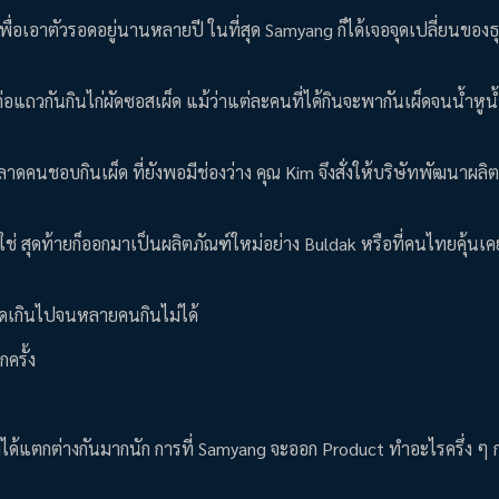
ื่อเอาตัวรอดอยู่นานหลายปี ในที่สุด Samyang ก็ได้เจอจุดเปลี่ยนของธุ
่อแถวกันกินไก่ผัดซอสเผ็ด แม้ว่าแต่ละคนที่ได้กินจะพากันเผ็ดจนน้ำหู
ตลาดคนชอบกินเผ็ด ที่ยังพอมีช่องว่าง คุณ Kim จึงสั่งให้บริษัทพัฒนาผลิ
ช่ สุดท้ายก็ออกมาเป็นผลิตภัณฑ์ใหม่อย่าง Buldak หรือที่คนไทยคุ้นเค
ดเกินไปจนหลายคนกินไม่ได้
กครั้ง
้แตกต่างกันมากนัก การที่ Samyang จะออก Product ทำอะไรครึ่ง ๆ 