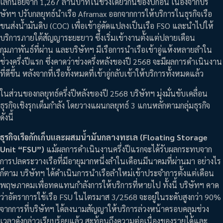
เล็กน้อยจาก 1,267 ล้านบาทในช่วงเดียวกันของปีก่อน เนื่องจากบริ
ษัทฯ​ ปรับกลยุทธ์นำเรือ Aframax ออกจากการให้บริการในธุรกิจเรือ
ขนส่งน้ำมันดิบ (COC) เพื่อเข้าอู่ดัดแปลงเป็นเรือ FSO และนำไปให้
บริการภายใต้สัญญาระยะยาว ซึ่งเริ่มเข้างานตั้งแต่ปลายเดือน
กุมภาพันธ์ที่ผ่าน และบริษัทฯ มีเรือการนำเรือเข้าอู่แห้งหลายลำใน
ช่วงครึ่งปีแรก ซึ่งคาดว่าช่วงครึ่งหลังของปี 2568 จะมีผลการดำเนินงาน
ที่ดีขึ้น หลังจากที่เรือทั้งหมดที่เข้าอู่กลับเข้าให้บริการทั้งหมดแล้ว
ในส่วนของกลยุทธ์ครึ่งปีหลังของปี 2568 บริษัทฯ มุ่งมั่นขับเคลื่อน
ธุรกิจเชิงรุกเต็มกำลัง โดยวางแผนกลยุทธ์ 3 แกนหลักตามกลุ่มธุรกิจ
ดังนี้
ธุรกิจเรือกักเก็บและผสมน้ำมันกลางทะเล (Floating Storage
Unit “FSU”)
แม้ผลการดำเนินงานครึ่งปีแรกจะได้รับผลกระทบจาก
การปลดระวางเรือที่มีอายุมากหนึ่งลำในเดือนมีนาคมที่ผ่านมา อย่างไร
ก็ตาม บริษัทฯ ได้ดำเนินการนำเรือลำใหม่เข้าประจำการตั้งแต่เดือน
พฤษภาคมเพื่อทดแทนกำลังการให้บริการที่หายไป ทั้งนี้ บริษัทฯ คาด
ว่าอัตราการใช้เรือ FSU ในไตรมาส 3/2568 จะอยู่ในระดับสูงกว่า 90%
จากการที่บริษัทฯ ได้ลงนามสัญญาให้บริการล่วงหน้าครอบคลุมช่วง
เวลาดังกล่าวเรียบร้อยแล้ว สะท้อนถึงความต่อเนื่องของรายได้และ