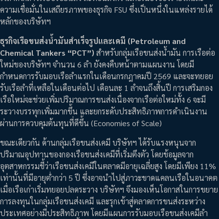
ความเชื่อมั่นในเสถียรภาพของธุรกิจ FSU ซึ่งเป็นหนึ่งในแหล่งรายได้
หลักของบริษัทฯ
ธุรกิจเรือขนส่งน้ำมันสำเร็จรูปและเคมี (Petroleum and
Chemical Tankers “PCT”)
สำหรับกลุ่มเรือขนส่งน้ำมัน การเรือต่อ
ใหม่ของบริษัทฯ จำนวน 6 ลำ ยังคงคืบหน้าตามแผนงาน โดยมี
กำหนดการรับมอบเรือลำแรกในเดือนกรกฎาคมปี 2569 และจะทยอย
รับเรือลำที่เหลือในเดือนต่อไป เดือนละ 1 ลำจนถึงสิ้นปี การเสริมกอง
เรือใหม่จะช่วยเพิ่มปริมาณการขนส่งเนื่องจากเรือต่อใหม่ทั้ง 6 จะมี
ระวางบรรทุกเพิ่มมากขึ้น และยกระดับประสิทธิภาพการดำเนินงาน
ผ่านการควบคุมต้นทุนที่ดีขึ้น (Economies of Scale)
ขณะเดียวกัน ด้านกลุ่มเรือขนส่งเคมี บริษัทฯ ได้รับแรงหนุนจาก
ปริมาณอุปทานของกองเรือขนส่งเคมีที่เริ่มตึงตัว โดยข้อมูลจาก
อุตสาหกรรมชี้ว่าเรือขนส่งเคมีในตลาดมีอายุเฉลี่ยสูง โดยมีเพียง 11%
เท่านั้นที่มีอายุต่ำกว่า 5 ปี ซึ่งอาจนำไปสู่ภาวะขาดแคลนเรือในอนาคต
เมื่อเรือเก่าเริ่มทยอยปลดระวาง บริษัทฯ จึงมองเห็นโอกาสในการขยาย
การลงทุนในกลุ่มเรือขนส่งเคมี และรุกเข้าสู่ตลาดการขนส่งระหว่าง
ประเทศอย่างมีประสิทธิภาพ โดยมีแผนการรับมอบเรือขนส่งเคมีลำ