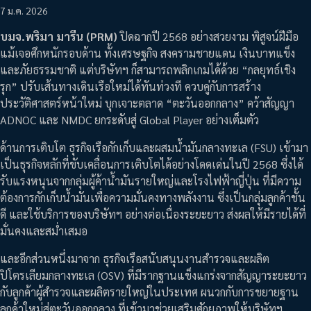
7 ม.ค. 2026
บมจ.พริมา มารีน (PRM)
ปิดฉากปี 2568 อย่างสวยงาม พิสูจน์ฝีมือ
แม้เจอศึกหนักรอบด้าน ทั้งเศรษฐกิจ สงครามชายแดน เงินบาทแข็ง
และภัยธรรมชาติ แต่บริษัทฯ ก็สามารถพลิกเกมได้ด้วย “กลยุทธ์เชิง
รุก” ปรับเส้นทางเดินเรือใหม่ได้ทันท่วงที ควบคู่กับการสร้าง
ประวัติศาสตร์หน้าใหม่ บุกเจาะตลาด “ตะวันออกกลาง” คว้าสัญญา
ADNOC และ NMDC ยกระดับสู่ Global Player อย่างเต็มตัว
ด้านการเติบโต ธุรกิจเรือกักเก็บและผสมน้ำมันกลางทะเล (FSU) เข้ามา
เป็นธุรกิจหลักที่ขับเคลื่อนการเติบโตได้อย่างโดดเด่นในปี 2568 ซึ่งได้
รับแรงหนุนจากกลุ่มผู้ค้าน้ำมันรายใหญ่และโรงไฟฟ้าญี่ปุ่น ที่มีความ
ต้องการกักเก็บน้ำมันเพื่อความมั่นคงทางพลังงาน ซึ่งเป็นกลุ่มลูกค้าชั้น
ดี และใช้บริการของบริษัทฯ อย่างต่อเนื่องระยะยาว ส่งผลให้มีรายได้ที่
มั่นคงและสม่ำเสมอ
และอีกส่วนหนึ่งมาจาก ธุรกิจเรือสนับสนุนงานสำรวจและผลิต
ปิโตรเลียมกลางทะเล (OSV) ที่มีรากฐานแข็งแกร่งจากสัญญาระยะยาว
กับลูกค้าผู้สำรวจและผลิตรายใหญ่ในประเทศ ผนวกกับการขยายฐาน
ลูกค้าใหม่สู่ตะวันออกกลาง ที่เข้ามาช่วยเสริมศักยภาพให้บริษัทฯ