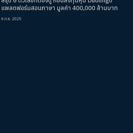
สรุป 6 ตัวเลขที่ต้องดู ก่อนลงทุนหุ้น Duolingo
แพลตฟอร์มสอนภาษา มูลค่า 400,000 ล้านบาท
6 ก.ย. 2025