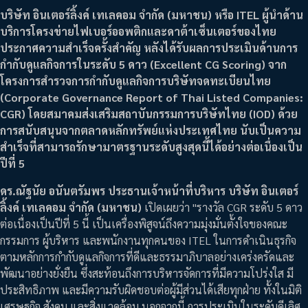
บริษัท อินเตอร์ลิ้งค์ เทเลคอม จำกัด (มหาชน) หรือ ITEL ผู้นำด้าน
บริการโครงข่ายไฟเบอร์ออพติกและดาต้าเซ็นเตอร์ของไทย
ประกาศความสำเร็จครั้งสำคัญ หลังได้รับผลการประเมินด้านการ
กำกับดูแลกิจการในระดับ 5 ดาว (Excellent CG Scoring) จาก
โครงการสำรวจการกำกับดูแลกิจการบริษัทจดทะเบียนไทย
(Corporate Governance Report of Thai Listed Companies:
CGR) โดยสมาคมส่งเสริมสถาบันกรรมการบริษัทไทย (IOD) ด้วย
การสนับสนุนจากตลาดหลักทรัพย์แห่งประเทศไทย นับเป็นความ
สำเร็จที่สามารถรักษามาตรฐานระดับสูงสุดนี้ได้อย่างต่อเนื่องเป็น
ปีที่ 5
ดร.ณัฐนัย อนันตรัมพร ประธานเจ้าหน้าที่บริหาร บริษัท อินเตอร์
ลิ้งค์ เทเลคอม จำกัด (มหาชน)
เปิดเผยว่า "รางวัล CGR ระดับ 5 ดาว
ต่อเนื่องเป็นปีที่ 5 นี้ เป็นเครื่องพิสูจน์ถึงความมุ่งมั่นตั้งใจของคณะ
กรรมการ ผู้บริหาร และพนักงานทุกคนของ ITEL ในการดำเนินธุรกิจ
ตามหลักการกำกับดูแลกิจการที่ดีและธรรมาภิบาลอย่างเคร่งครัดและ
พัฒนาอย่างยั่งยืน ซึ่งสะท้อนถึงการบริหารจัดการที่มีความโปร่งใส มี
ประสิทธิภาพ และมีความรับผิดชอบต่อผู้มีส่วนได้เสียทุกฝ่าย ทั้งในมิติ
เศรษฐกิจ สังคม และสิ่งแวดล้อม นอกจากนี้ การประเมินในระดับดีเลิศ