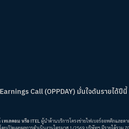
arnings Call (OPPDAY) มั่นใจดันรายได้ปีนี้ 
ค์ เทเลคอม หรือ ITEL
ผู้นำด้านบริการโครงข่ายไฟเบอร์ออพติกและดาต
 โดยเปิดเผยผลการดำเนินงานไตรมาส 1/2569 บริษัทฯ มีรายได้รวม 70