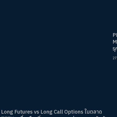
P
M
ร
27
Long Futures vs Long Call Options ในตลาด