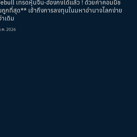
bull เทรดหุ้นจีน-ฮ่องกงได้แล้ว ! ด้วยค่าคอมมิช
ันถูกที่สุด** เข้าถึงการลงทุนในมหาอำนาจโลกง่าย
่าเดิม
ม.ค. 2026