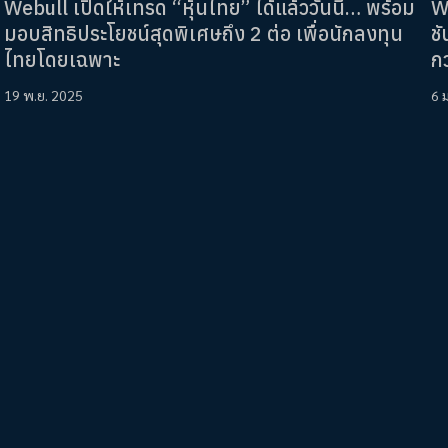
Webull เปิดให้เทรด “หุ้นไทย” ได้แล้ววันนี้… พร้อม
We
มอบสิทธิประโยชน์สุดพิเศษถึง 2 ต่อ เพื่อนักลงทุน
ช
ไทยโดยเฉพาะ
กว
19 พ.ย. 2025
6 