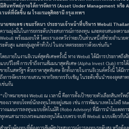
มีสินทรัพย์ภายใต้การจัดการ (Asset Under Management หรือ AU
เวนต์ที่จัดขึ้น ณ โรงแรมดุสิตธานี กรุงเทพฯ
นายชลเดช เขมะรัตนา ประธานเจ้าหน้าที่บริหาร Webull Thaila
ความมุ่งมั่นในการยกระดับประสบการณ์การลงทุน และตอบสนองความต้อ
Webull พร้อมมอบให้ โดยเราเองหวังว่าจะเป็นส่วนหนึ่งที่ช่วยอำนวยควา
ระดับสูง และกลุ่มลูกค้าทั่วไป ในอนาคตระยะยาวด้วยเช่นกัน”
โดยภายในงานอิเวนต์สุดพิเศษครั้งนี้ ทาง Webull ได้มีการประกาศถึงสิท
แบบวีไอพี การเข้าถึงงานสัมมนาสุดพิเศษ (Alpha Invest Club) การได้ส
ขายในสหรัฐฯ ด้วยราคาสุดพิเศษ อีกทั้งภายในงานอิเวนต์ครั้งนี้ ได้มีการจ
ถึงการจัดบรรยายเสวนาจากวิทยากรรับเชิญ ในระดับชั้นนำของอุตสาหก
เช่นกัน
“เป้าหมายของ Webull ณ เวลานี้ คือการตั้งเป้าขยายตัวเลือกสินทรัพย
ของเราตอบโจทย์นักลงทุนไทยอยู่เสมอ เช่น การพัฒนาเทคโนโลยี Mar
วางแผนการลงทุนแบบอัตโนมัติ (Robo Advisory) ที่มีการนำโมเดลกา
ทุกคนสามารถเทรดและลงทุนได้แบบครบ จบที่ Webull แบบเดียวกับนั
สำหรับผู้ลงทุนที่ต้องการสัมผัสประสบการณ์การลงทุนระดับสูง หรือต้อ