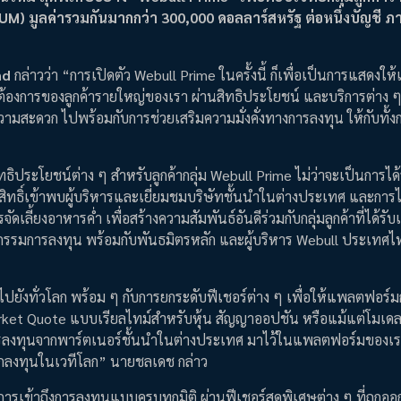
M) มูลค่ารวมกันมากกว่า 300,000 ดอลลาร์สหรัฐ ต่อหนึ่งบัญชี ภ
nd
กล่าวว่า “การเปิดตัว Webull Prime ในครั้งนี้ ก็เพื่อเป็นการแสดงให้เ
งการของลูกค้ารายใหญ่ของเรา ผ่านสิทธิประโยชน์ และบริการต่าง ๆ 
มสะดวก ไปพร้อมกับการช่วยเสริมความมั่งคั่งทางการลงทุน ให้กับทั้งกล
ธิประโยชน์ต่าง ๆ สำหรับลูกค้ากลุ่ม Webull Prime ไม่ว่าจะเป็นการได้
ิทธิ์เข้าพบผู้บริหารและเยี่ยมชมบริษัทชั้นนำในต่างประเทศ และการได้ส
ัดเลี้ยงอาหารค่ำ เพื่อสร้างความสัมพันธ์อันดีร่วมกับกลุ่มลูกค้าที่ได้รั
รรมการลงทุน พร้อมกับพันธมิตรหลัก และผู้บริหาร Webull ประเทศไท
์ไปยังทั่วโลก พร้อม ๆ กับการยกระดับฟีเชอร์ต่าง ๆ เพื่อให้แพลตฟอร์
ket Quote แบบเรียลไทม์สำหรับหุ้น สัญญาออปชัน หรือแม้แต่โมเดล
รลงทุนจากพาร์ตเนอร์ชั้นนำในต่างประเทศ มาไว้ในแพลตฟอร์มของเรา 
กลงทุนในเวทีโลก” นายชลเดช กล่าว
งการเข้าถึงการลงทุนแบบครบทุกมิติ ผ่านฟีเชอร์สุดพิเศษต่าง ๆ ที่ถูก