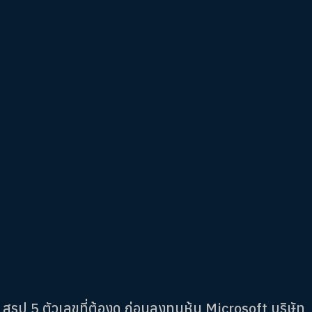
สรุป 5 ตัวเลขที่ต้องดู ก่อนลงทุนหุ้น Microsoft บริษัท