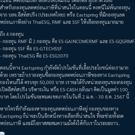
ในอนาคตก็ยังมีโอกาสเติบโตเพิ่มขึ้น ได้อีกหลายเท่าตัวเลย
สำหรับกองทุนลดหย่อนภาษีที่น่าสนใจในตอนนี้ คงหนีไม่พ้นกองทุน
จาก บลจ.อีสท์สปริง (ประเทศไทย) หรือ Eastspring ที่มีกองทุนลด
หย่อนภาษีอย่าง ThaiESG, RMF และ SSF ให้เลือกลงทุนมากมาย
ถึง 4 กองทุน
- กองทุน RMF มี 2 กองทุน คือ ES-GAINCOMERMF และ ES-GQGRMF
- กองทุน SSF คือ ES-GTECHSSF
- กองทุน ThaiESG คือ ES-ESG3070
ตอนนี้ทาง Eastspring กำลังจัดโปรโมชันที่เอื้อประโยชน์ต่อเรามาก
ด้วย เพราะถ้าเราลงทุนซื้อกองทุนลดหย่อนภาษีของทาง Eastspring
กองไหนก็ได้ ครบทุก 50,000 บาท เราจะได้รับหน่วยลงทุนของกองทุน
เปิดอีสท์สปริง บริหารเงิน หรือ ES-CASH กลับมา คิดเป็นมูลค่า 100
บาท โดยโปรโมชันจะหมดเขตภายในวันที่ 2 ม.ค. - 30 ธ.ค. 2567 นี้
หากใครที่กำลังมองหากองทุนลดหย่อนภาษีอยู่ กองทุนของทาง
Eastspring ก็น่าจะเป็นอีกหนึ่งทางเลือกที่น่าสนใจ ที่จะช่วยทั้งลด
หย่อนภาษี และมีโอกาสสะสมความมั่งคั่งให้กับเราในระยะยาว..