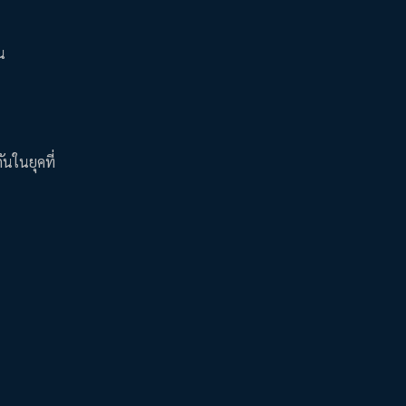
น
ันในยุคที่