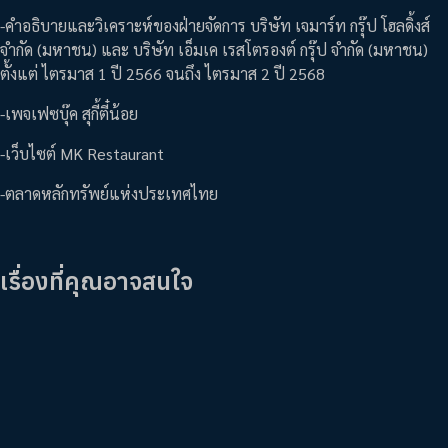
-คำอธิบายและวิเคราะห์ของฝ่ายจัดการ บริษัท เจมาร์ท กรุ๊ป โฮลดิ้งส์
จำกัด (มหาชน) และ บริษัท เอ็มเค เรสโตรองต์ กรุ๊ป จำกัด (มหาชน)
ตั้งแต่ ไตรมาส 1 ปี 2566 จนถึง ไตรมาส 2 ปี 2568
-เพจเฟซบุ๊ค สุกี้ตี๋น้อย
-เว็บไซต์ MK Restaurant
-ตลาดหลักทรัพย์แห่งประเทศไทย
เรื่องที่คุณอาจสนใจ