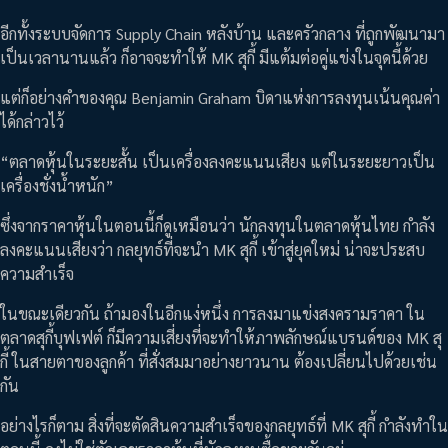
อีกทั้งระบบจัดการ Supply Chain หลังบ้าน และครัวกลาง ที่ถูกพัฒนามา
เป็นเวลานานแล้ว ก็อาจจะทำให้ MK สุกี้ มีแต้มต่อคู่แข่งในจุดนี้ด้วย
แต่ก็อย่างคำของคุณ Benjamin Graham บิดาแห่งการลงทุนเน้นคุณค่า
ได้กล่าวไว้
“ตลาดหุ้นในระยะสั้น เป็นเครื่องลงคะแนนเสียง แต่ในระยะยาวเป็น
เครื่องชั่งน้ำหนัก”
ซึ่งจากราคาหุ้นในตอนนี้ก็ดูเหมือนว่า นักลงทุนในตลาดหุ้นไทย กำลัง
ลงคะแนนเสียงว่า กลยุทธ์ที่จะนำ MK สุกี้ เข้าสู่ยุคใหม่ น่าจะประสบ
ความสำเร็จ
ในขณะเดียวกัน ถ้ามองในอีกแง่หนึ่ง การลงมาแข่งสงครามราคา ใน
ตลาดสุกี้บุฟเฟต์ ก็มีความเสี่ยงที่จะทำให้ภาพลักษณ์แบรนด์ของ MK สุ
กี้ ในสายตาของลูกค้า ที่สั่งสมมาอย่างยาวนาน ต้องเปลี่ยนไปด้วยเช่น
กัน
อย่างไรก็ตาม สิ่งที่จะตัดสินความสำเร็จของกลยุทธ์ที่ MK สุกี้ กำลังทำใน