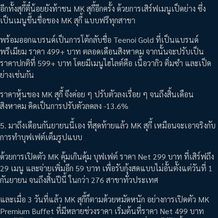
อีกทั้งสุกี้ตี๋น้อยยังท้าชน MK สุกี้อีกครั้ง ด้วยการเสิร์ฟเมนูเป็ดย่าง ซึ่ง
เป็นเมนูขึ้นชื่อของ MK สุกี้ แบบฟรีทุกสาขา
พร้อมออกแบรนด์เป็นการโต้กลับชื่อ Teenoi Gold ที่เป็นแบรนด์
พรีเมียม ราคา 499+ บาท ตลอดเดือนสิงหาคม จากนั้นจะปรับเป็น
ราคาปกติที่ 599+ บาท โดยมีเมนูไฮไลต์คือ เนื้อวากิว ติ่มซำ และเป็ด
ย่างเช่นกัน
ราคาหุ้นของ MK สุกี้ จึงค่อย ๆ ปรับตัวลงเรื่อย ๆ จนถึงสิ้นเดือน
สิงหาคม คิดเป็นการปรับตัวลดลง -13.6%
5. มาถึงเดือนกันยายนนี้เอง ที่สุดท้ายแล้ว MK สุกี้ เหมือนจะเอาจริงกับ
การทำบุฟเฟต์เต็มรูปแบบ
ด้วยการเปิดตัว MK คุ้มเกินคุ้ม บุฟเฟต์ ราคา Net 299 บาท ที่เสิร์ฟถึง
29 เมนู และจ่ายเพิ่มอีก 59 บาท เพื่อรับกุ้งสดแบบไม่อั้นตั้งแต่วันที่ 1
กันยายน จนถึงสิ้นปีนี้ ในกว่า 276 สาขาทั่วประเทศ
และเมื่อ 3 วันที่แล้ว MK สุกี้ก็ตามด้วยหมัดหนัก อย่างการเปิดตัว MK
Premium Buffet ที่มีหลายช่วงราคา เริ่มต้นที่ราคา Net 499 บาท