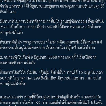
1. หลังจากที่คุณฤทธิ์ ธีระโกเมน ผู้ก่อตั้ง บริษัท เอ็มเค เรสโตรองต์ กรุ๊ป
จำกัด (มหาชน) ได้ให้ลูกชายและลูกสาว อย่างคุณทานตะวันและคุณธีร์
ธีระโกเมน
มีบทบาทในการบริหารกิจการมากขึ้น ในฐานะผู้จัดการร่วม ตั้งแต่ต้นปี
2568 เป็นต้นมา เราจะเห็นว่า MK สุกี้ ได้มีการทดลองแนวคิดในการ
ทำบุฟเฟต์แล้ว
ด้วยการจัดโปร “หมูมาราธอน” ในช่วงเดือนกุมภาพันธ์ที่ผ่านมา แต่
ด้วยความที่เมนูไม่หลากหลาย จึงไม่ตอบโจทย์ผู้บริโภคเท่าไรนัก
2. จนกระทั่งในวันที่ 9 มิถุนายน 2568 ทาง MK สุกี้ ก็เริ่มเปิดฉาก
สงครามสุกี้ อย่างเต็มตัว
ด้วยการเปิดตัวโปรโมชัน “คุ้มคุ้ม อิ่มไม่อั้น” ทานได้ 19 เมนู ในเวลา
90 นาที ในราคา Net 299 ถึงสิ้นเดือนมิถุนายน แถมมา 4 คน จะได้
ทานกุ้งแม่น้ำด้วย
และแน่นอนว่า ทางสุกี้ตี๋น้อยคู่แข่งคนสำคัญก็ไม่รอช้า และตอบกลับ
ด้วยการออกโปรโมชัน 199 บาท และอีกไม่กี่วันต่อมาก็เพิ่มโปรโมชัน