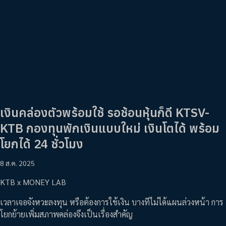
เงินคล่องตัวพร้อมใช้ รอช้อนหุ้นก็ดี KTSV-
KTB กองทุนพักเงินแบบใหม่ เงินโตได้ พร้อม
โยกได้ 24 ชั่วโมง
8 ส.ค. 2025
KTB x MONEY LAB
เวลาเจอจังหวะลงทุน หรือต้องการใช้เงิน บางทีไม่ได้แผนล่วงหน้า การ
โยกย้ายเพิ่มสภาพคล่องจึงเป็นเรื่องสำคัญ