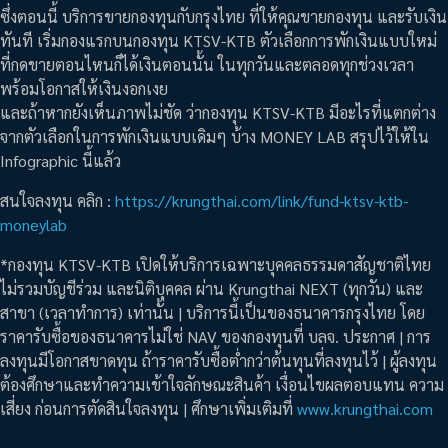
ซึ่งตอนนี้ บริการขายกองทุนกับกรุงไทย ที่ให้คุณขายกองทุน และรับเงิน
ทันที เริ่มกองแรกบนกองทุน KTSV-KTB ตัวเลือกการพักเงินแบบใหม่
ที่กดขายตอนไหนก็ได้เงินตอนนั้น ในทุกวันและตลอดทุกช่วงเวลา
พร้อมโอกาสให้เงินงอกเงย
และถ้าหากยังเห็นภาพไม่ชัด ว่ากองทุน KTSV-KTB มีอะไรที่แตกต่าง
จากตัวเลือกในการพักเงินแบบเดิมๆ บ้าง MONEY LAB สรุปไว้ให้ใน
Infographic นี้แล้ว
สนใจลงทุน คลิก :
https://krungthai.com/link/fund-ktsv-ktb-
moneylab
*กองทุน KTSV-KTB เปิดให้บริการเฉพาะบุคคลธรรมดาสัญชาติไทย
ไม่รวมบัญชีร่วม และนิติบุคคล ผ่าน Krungthai NEXT (ทุกวัน) และ
สาขา (เวลาทำการ) เท่านั้น | บริการนี้เป็นของธนาคารกรุงไทย โดย
ราคารับซื้อของธนาคารไม่ใช่ NAV ของกองทุนที่ บลจ. ประกาศ | การ
ลงทุนมีโอกาสขาดทุน ถ้าราคารับซื้อต่ำกว่าต้นทุนที่ลงทุนไว้ | ผู้ลงทุน
ต้องศึกษาและทำความเข้าใจลักษณะสินค้า เงื่อนไขผลตอบแทน ความ
เสี่ยง ก่อนการตัดสินใจลงทุน | ศึกษาเพิ่มเติมที่
www.krungthai.com