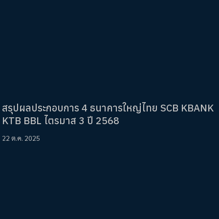
สรุปผลประกอบการ 4 ธนาคารใหญ่ไทย SCB KBANK
KTB BBL ไตรมาส 3 ปี 2568
22 ต.ค. 2025