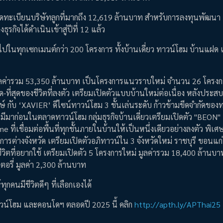
นจดทะเบียนบริษัทลูกที่มากถึง 12,619 ล้านบาท สำหรับการลงทุนพัฒนา
รกิจได้ดำเนินเข้าสู่ปีที่ 12 แล้ว
ไปในทุกเซกเมนต์กว่า 200 โครงการ ทั้งบ้านเดี่ยว ทาวน์โฮม บ้านแฝด
ร มูลค่ารวม 53,350 ล้านบาท เป็นโครงการแนวราบใหม่ จำนวน 26 โครงกา
ที่สุดของชีวิตที่ลงตัว เตรียมเปิดตัวแบบบ้านใหม่ต่อเนื่อง หลังประ
กับ ‘XAVIER’ ดีไซน์ทาวน์โฮม 3 ชั้นเล่นระดับ ก้าวข้ามขีดจำกัดของ
ีมาก่อนในตลาดทาวน์โฮม กลุ่มธุรกิจบ้านเดี่ยวเตรียมเปิดตัว "BEON"
ี่เชื่อมต่อพื้นที่ทุกชั้นภายในบ้านให้เป็นหนึ่งเดียวอย่างลงตัว พิเศษ
โครงการต่างจังหวัด เตรียมเปิดตัวอภิทาวน์ใน 3 จังหวัดใหม่ ราชบุรี ขอนแ
ชีวิตที่อยากใช้ เตรียมเปิดตัว 5 โครงการใหม่ มูลค่ารวม 18,400 ล้านบ
ตอรี่ มูลค่า 2,300 ล้านบาท
คนมีชีวิตดีๆ ที่เลือกเองได้
าวน์โฮม และคอนโดฯ ตลอดปี 2025 นี้ คลิก
http://apth.ly/APThai25