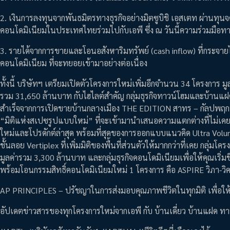
2. เงินการลงทุนจากพันธมิตรทางธุรกิจอย่างมิตซูบิชิ เอสเตท ผ่านทุ
คอนโดมิเนียมในประเทศไทยร่วมไปกับเอพี ซึ่ง ณ วันนี้ความร่วมมือทางธุ
3. รายได้จากการขายและโอนอสังหาริมทรัพย์ (cash inflow) ที่กระจาย
คอนโดมิเนียม ที่จะทยอยเข้ามาอย่างต่อเนื่อง
ทั้งนี้ บริษัทฯ เตรียมเปิดตัวโครงการใหม่เพิ่มอีกจำนวน 34 โครงกา
รวม 31,650 ล้านบาท กับไฮไลต์สำคัญ กลุ่มธุรกิจทาวน์โฮมและบ้านแฝด-
สำเร็จจากการเปิดขายบ้านกลางเมือง THE EDITION สาทร – กัลปพฤกษ์ 
“มิติแห่งสเปซรูปแบบใหม่” ที่จะเข้ามานำเสนอความแตกต่างที่ไม่เคยม
ใหม่และโปรดักต์ล่าสุด พร้อมที่สุดของการออกแบบแนวคิด Ultra Volume ท
ชั้นลอย Vertiplex ที่เพิ่มมิติของพื้นที่ส่วนตัวให้มากกว่าที่เคย กลุ่ม
มูลค่ารวม 3,300 ล้านบาท และกลุ่มธุรกิจคอนโดมิเนียมเพื่อให้คุณเริ่ม
พร้อมโอนกรรมสิทธิ์คอนโดมิเนียมใหม่ 1 โครงการ คือ ASPIRE วิภา-วิค
AP PRINCIPLES – ปรัชญาในการส่งมอบคุณภาพชีวิตในทุกมิติ เพื่อให้ทุก
อัปเดตข่าวสารของทุกโครงการใหม่จากเอพี กับ บ้านเดี่ยว บ้านแฝด ท