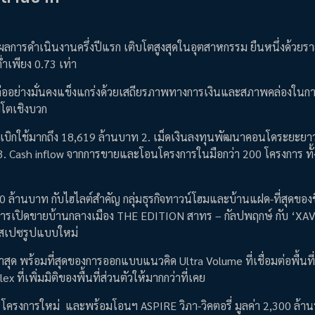
ลขผลการดำเนินงานครึ่งปีแรก เติบโตสูงสุดในอุตสาหกรรม ยืนหนึ่งด้วยร
่ำเพียง 0.73 เท่า
่ออย่างมั่นคงแข็งแกร่งด้วยเสถียรภาพทางการเงินและสภาพคล่องในการ
ิบโตเชิงบวก
งไม่เคยเบิกใช้มากถึง 18,619 ล้านบาท 2. เม็ดเงินลงทุนพัฒนาคอนโดระยะย
และ 3. Cash inflow จากการขายและโอนโครงการในมือกว่า 200 โครงการ ทั
 ล้านบาท กับไฮไลต์สำคัญ กลุ่มธุรกิจทาวน์โฮมและบ้านแฝด-ที่สุดของชี
กการเปิดขายบ้านกลางเมือง THE EDITION สาทร – กัลปพฤกษ์ กับ ‘XA
่งสเปซรูปแบบใหม่
าสุด พร้อมที่สุดของการออกแบบแนวคิด Ultra Volume ที่เชื่อมต่อพื้นที่
 ที่เพิ่มมิติของพื้นที่ส่วนตัวให้มากกว่าที่เคย
ตัว 5 โครงการใหม่ และพร้อมโอนฯ ASPIRE วิภา-วิคตอรี่ มูลค่า 2,300 ล้