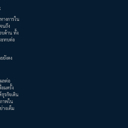
;
็นทางการใน
เจนถึง
บด้าน ทั้ง
กระทบต่อ
ดยยังคง
งผลต่อ
่อมครั้ง
ธุรกิจเดิน
กยภาพใน
่างเต็ม