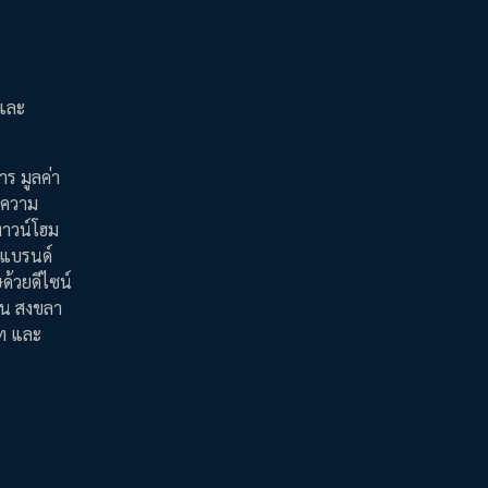
 และ
ร มูลค่า
สบความ
ทาวน์โฮม
 แบรนด์
ด้วยดีไซน์
ก่น สงขลา
าท และ