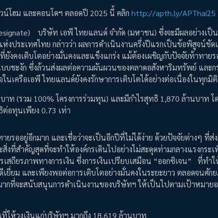
าวน์โฮม และคอนโดฯ ตลอดปี 2025 นี้ คลิก
http://apth.ly/APThai25
designate) บริษัท เอพี ไทยแลนด์ จำกัด (มหาชน) ซึ่งจะมีผลอย่างเป
แห่งประเทศไทย กล่าวว่า ผลการดำเนินงานครึ่งปีแรกเป็นข้อพิสูจน์ชัด
ังคงเติบโตอย่างมั่นคงและแข็งแกร่ง แม้ต้องเผชิญกับปัจจัยท้าทายรอ
โตแบบชะงัก ซึ่งล้วนส่งผลต่อความผันผวนของตลาดอสังหาริมทรัพย์ และ
ุรกิจในเครือเอพี ไทยแลนด์ยังคงรักษาการเติบโตได้อย่างต่อเนื่องในทุกมิติ
้านบาท (รวม 100% โครงการร่วมทุน) และมีกำไรสุทธิ 1,870 ล้านบาท โ
ธิต่อทุนเพียง 0.73 เท่า
อยู่อีกมาก และเชื่อว่าจะเป็นอีกปีที่ไม่ได้ง่าย ด้วยปัจจัยต่างๆ ที่ส่
ะสิ่งที่สำคัญสุดที่จะทำให้องค์กรเดินไปอย่างไม่สะดุดท่ามกลางแรงกระเพื
หารเสถียรภาพทางการเงิน ซึ่งการเงินเปรียบเสมือน “ออกซิเจน” ที่ทำให้
ินที่ดีเยี่ยม และเพียงพอต่อการเติบโตอย่างมั่นคงในระยะยาว ตลอดจนศั
งมากที่จะสนับสนุนการดำเนินงานของบริษัทฯ ให้เป็นไปตามเป้าหมายอย
งินที่ให้วงเงินแก่บริษัทฯ มากถึง 18,619 ล้านบาท