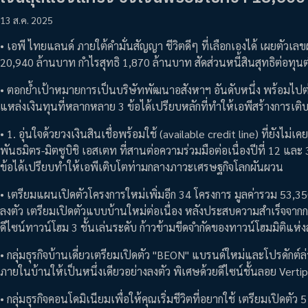
13 ส.ค. 2025
• เอพี ไทยแลนด์ ภายใต้คำมั่นสัญญา ชีวิตดีๆ ที่เลือกเองได้ เผยตัวเ
20,940 ล้านบาท กำไรสุทธิ 1,870 ล้านบาท สัดส่วนหนี้สินสุทธิต่อทุนต
• ตอกย้ำเป้าหมายการเป็นบริษัทพัฒนาอสังหาฯ อันดับหนึ่ง พร้อมไปต
แหล่งเงินทุนที่หลากหลาย 3 ข้อได้เปรียบหลักที่ทำให้เอพีสร้างการเต
• 1. อุ่นใจด้วยวงเงินสินเชื่อพร้อมใช้ (available credit line) ที่ยั
พันธมิตร-มิตซูบิชิ เอสเตท ที่สานต่อความร่วมมือต่อเนื่องปีที่ 12 
ข้อได้เปรียบทำให้เอพีเติบโตท่ามกลางภาวะเศรษฐกิจโลกผันผวน
• เตรียมแผนเปิดตัวโครงการใหม่เพิ่มอีก 34 โครงการ มูลค่ารวม 53,350
ลงตัว เตรียมเปิดตัวแบบบ้านใหม่ต่อเนื่อง หลังประสบความสำเร็จจา
ดีไซน์ทาวน์โฮม 3 ชั้นเล่นระดับ ก้าวข้ามขีดจำกัดของทาวน์โฮมมิติแห
• กลุ่มธุรกิจบ้านเดี่ยวเตรียมเปิดตัว "BEON" แบรนด์ใหม่และโปรดักต์ล่
ภายในบ้านให้เป็นหนึ่งเดียวอย่างลงตัว พิเศษด้วยดีไซน์ชั้นลอย Vertiplex
• กลุ่มธุรกิจคอนโดมิเนียมเพื่อให้คุณเริ่มชีวิตที่อยากใช้ เตรียมเปิด