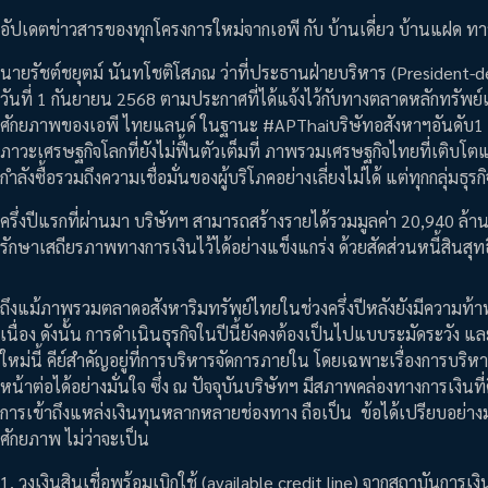
อัปเดตข่าวสารของทุกโครงการใหม่จากเอพี กับ บ้านเดี่ยว บ้านแฝด ท
นายรัชต์ชยุตม์ นันทโชติโสภณ ว่าที่ประธานฝ่ายบริหาร (President-
วันที่ 1 กันยายน 2568 ตามประกาศที่ได้แจ้งไว้กับทางตลาดหลักทรัพย์
ศักยภาพของเอพี ไทยแลนด์ ในฐานะ #APThaiบริษัทอสังหาฯอันดับ1 ที่ย
ภาวะเศรษฐกิจโลกที่ยังไม่ฟื้นตัวเต็มที่ ภาพรวมเศรษฐกิจไทยที่เติบ
กำลังซื้อรวมถึงความเชื่อมั่นของผู้บริโภคอย่างเลี่ยงไม่ได้ แต่ทุกกลุ่มธ
ครึ่งปีแรกที่ผ่านมา บริษัทฯ สามารถสร้างรายได้รวมมูลค่า 20,940 ล
รักษาเสถียรภาพทางการเงินไว้ได้อย่างแข็งแกร่ง ด้วยสัดส่วนหนี้สินสุท
ถึงแม้ภาพรวมตลาดอสังหาริมทรัพย์ไทยในช่วงครึ่งปีหลังยังมีความท้าทายรอ
เนื่อง ดังนั้น การดำเนินธุรกิจในปีนี้ยังคงต้องเป็นไปแบบระมัดระวัง แล
ใหม่นี้ คีย์สำคัญอยู่ที่การบริหารจัดการภายใน โดยเฉพาะเรื่องการบริ
หน้าต่อได้อย่างมั่นใจ ซึ่ง ณ ปัจจุบันบริษัทฯ มีสภาพคล่องทางการเง
การเข้าถึงแหล่งเงินทุนหลากหลายช่องทาง ถือเป็น ข้อได้เปรียบอย่า
ศักยภาพ ไม่ว่าจะเป็น
1. วงเงินสินเชื่อพร้อมเบิกใช้ (available credit line) จากสถาบันการเ