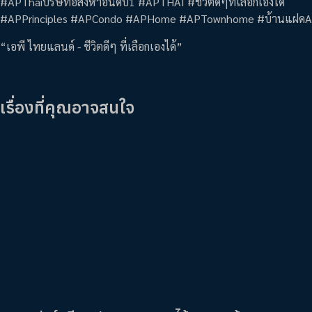
#APThaiบริษัทอสังหาอันดับ1 #APTHAI #ชีวิตดีๆที่เลือกเองได้
#APPrinciples #APCondo #APHome #APTownhome #บ้านแฝด
“เอพี ไทยแลนด์ - ชีวิตดีๆ ที่เลือกเองได้”
เรื่องที่คุณอาจสนใจ