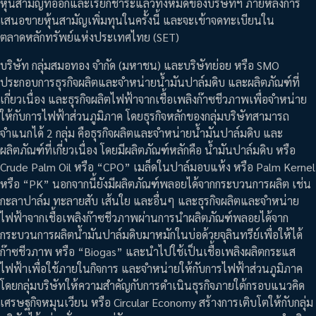
หุ้นสามัญที่ออกและเรียกชำระแล้วทั้งหมดของบริษัทฯ ภายหลังการ
เสนอขายหุ้นสามัญเพิ่มทุนในครั้งนี้ และจะเข้าจดทะเบียนใน
ตลาดหลักทรัพย์แห่งประเทศไทย (SET)
บริษัท กลุ่มสมอทอง จำกัด (มหาชน) และบริษัทย่อย หรือ SMO
ประกอบการธุรกิจผลิตและจำหน่ายน้ำมันปาล์มดิบ และผลิตภัณฑ์ที่
เกี่ยวเนื่อง และธุรกิจผลิตไฟฟ้าจากเชื้อเพลิงก๊าซชีวภาพเพื่อจำหน่าย
ให้กับการไฟฟ้าส่วนภูมิภาค โดยธุรกิจหลักของกลุ่มบริษัทสามารถ
จำแนกได้ 2 กลุ่ม คือธุรกิจผลิตและจำหน่ายน้ำมันปาล์มดิบ และ
ผลิตภัณฑ์ที่เกี่ยวเนื่อง โดยมีผลิตภัณฑ์หลักคือ น้ำมันปาล์มดิบ หรือ
Crude Palm Oil หรือ “CPO” เมล็ดในปาล์มอบแห้ง หรือ Palm Kernel
หรือ “PK” นอกจากนี้ยังมีผลิตภัณฑ์พลอยได้จากกระบวนการผลิต เช่น
กะลาปาล์ม ทะลายสับ เส้นใย และอื่นๆ และธุรกิจผลิตและจำหน่าย
ไฟฟ้าจากเชื้อเพลิงก๊าซชีวภาพผ่านการนำผลิตภัณฑ์พลอยได้จาก
กระบวนการผลิตน้ำมันปาล์มดิบมาหมักในบ่อด้วยจุลินทรีย์เพื่อให้ได้
ก๊าซชีวภาพ หรือ “Biogas” และนำไปใช้เป็นเชื้อเพลิงผลิตกระแส
ไฟฟ้าเพื่อใช้ภายในกิจการ และจำหน่ายให้กับการไฟฟ้าส่วนภูมิภาค
โดยกลุ่มบริษัทให้ความสำคัญกับการดำเนินธุรกิจภายใต้กรอบแนวคิด
เศรษฐกิจหมุนเวียน หรือ Circular Economy สร้างการเติบโตให้กับกลุ่ม