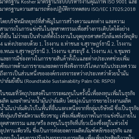
มาตรฐาน Kosher มาตรฐานระบบบริหารงานคุณภาพ ISO 9001 และ
มาตรฐานความสามารถห้องปฏิบัติการทดสอบ ISO/IEC 17025:2018
โดยบริษัทมีกลยุทธ์ที่สำคัญในการสร้างความแตกต่าง และความ
สามารถในการแข่งขันในอุตสาหกรรมเพื่อสร้างการเติบโตได้อย่าง
ยั่งยืน ไม่ว่าจะเป็นทำเลที่ตั้งโรงงานในจุดยุทธศาสตร์ใกล้แหล่งวัตถุดิบ
4 แห่งประกอบด้วย 1. โรงงาน อ.ท่าชนะ จ.สุราษฎร์ธานี 2. โรงงาน
อ.พนม จ.สุราษฎร์ธานี 3. โรงงาน จ.สระบุรี 4. โรงงาน AL จ.ชุมพร
และการมีช่องทางในการขายสินค้าทั้งในและต่างประเทศช่วยเพิ่ม
ศักยภาพด้านการขายและลดการพึ่งพิงการบริโภคภายในประเทศ รวม
ถึงการเป็นส่วนหนึ่งขององค์กรเจรจาระหว่างประเทศว่าด้วยน้ำมัน
ปาล์มยั่งยืน (Roundtable Sustainability Palm Oil: RSPO)
ในขณะที่วัตถุประสงค์ในการระดมทุนในครั้งนี้เพื่อลงทุนเพิ่มในธุรกิจ
ผลิต และจำหน่ายน้ำมันปาล์มดิบ โดยมุ่งเน้นการขยายโรงงานผลิต
น้ำมันปาล์มดิบไปในพื้นที่อื่นนอกเหนือจากที่กลุ่มบริษัทมี ซึ่งเป็นธุรกิจ
ที่กลุ่มบริษัทมีความเชี่ยวชาญ เพื่อเพิ่มศักยภาพในการแข่งขันภายใน
อุตสาหกรรม และ/หรือ ลงทุนในธุรกิจที่เกี่ยวเนื่องซึ่งอยู่ในห่วงโซ่
อุปทานเดียวกัน ซึ่งเป็นการต่อยอดการผลิตภัณฑ์หลักของธุรกิจ และ
ลงทุนในโครงการปรับปรุงกระบวนการผลิต เพื่อเพิ่มประสิทธิภาพใน