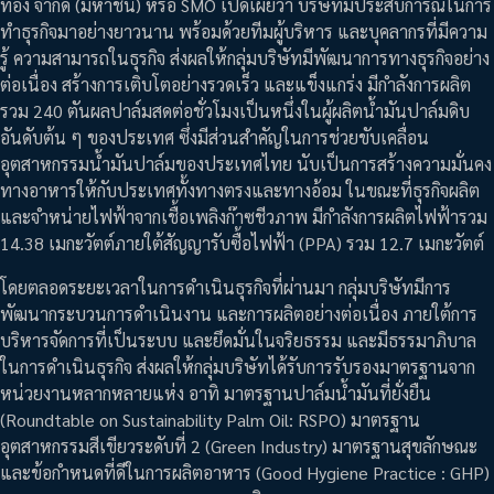
ทอง จำกัด (มหาชน) หรือ SMO เปิดเผยว่า บริษัทมีประสบการณ์ในการ
ทำธุรกิจมาอย่างยาวนาน พร้อมด้วยทีมผู้บริหาร และบุคลากรที่มีความ
รู้ ความสามารถในธุรกิจ ส่งผลให้กลุ่มบริษัทมีพัฒนาการทางธุรกิจอย่าง
ต่อเนื่อง สร้างการเติบโตอย่างรวดเร็ว และแข็งแกร่ง มีกำลังการผลิต
รวม 240 ตันผลปาล์มสดต่อชั่วโมงเป็นหนึ่งในผู้ผลิตน้ำมันปาล์มดิบ
อันดับต้น ๆ ของประเทศ ซึ่งมีส่วนสำคัญในการช่วยขับเคลื่อน
อุตสาหกรรมน้ำมันปาล์มของประเทศไทย นับเป็นการสร้างความมั่นคง
ทางอาหารให้กับประเทศทั้งทางตรงและทางอ้อม ในขณะที่ธุรกิจผลิต
และจำหน่ายไฟฟ้าจากเชื้อเพลิงก๊าซชีวภาพ มีกำลังการผลิตไฟฟ้ารวม
14.38 เมกะวัตต์ภายใต้สัญญารับซื้อไฟฟ้า (PPA) รวม 12.7 เมกะวัตต์
โดยตลอดระยะเวลาในการดำเนินธุรกิจที่ผ่านมา กลุ่มบริษัทมีการ
พัฒนากระบวนการดำเนินงาน และการผลิตอย่างต่อเนื่อง ภายใต้การ
บริหารจัดการที่เป็นระบบ และยึดมั่นในจริยธรรม และมีธรรมาภิบาล
ในการดำเนินธุรกิจ ส่งผลให้กลุ่มบริษัทได้รับการรับรองมาตรฐานจาก
หน่วยงานหลากหลายแห่ง อาทิ มาตรฐานปาล์มน้ำมันที่ยั่งยืน
(Roundtable on Sustainability Palm Oil: RSPO) มาตรฐาน
อุตสาหกรรมสีเขียวระดับที่ 2 (Green Industry) มาตรฐานสุขลักษณะ
และข้อกำหนดที่ดีในการผลิตอาหาร (Good Hygiene Practice : GHP)