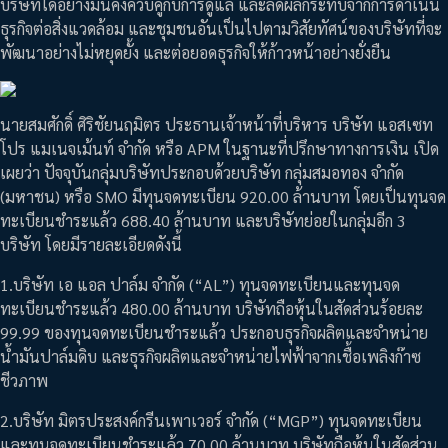
บริษัทได้อย่างมั่นคงควบคู่กับการดูแล และลดผลกระทบจากการดำเนิน
ธุรกิจต่อสิ่งแวดล้อม และชุมชนอันเป็นไปตามวิสัยทัศน์ของบริษัทที่จะ
พัฒนาอย่างไม่หยุดยั้ง และต่อยอดธุรกิจให้ก้าวหน้าอย่างยั่งยืน
นายสมศักดิ์ ศิริชัยนฤมิตร ประธานเจ้าหน้าที่บริหาร บริษัท แอสเซท
โปร แมเนจเม้นท์ จำกัด หรือ APM ในฐานะที่ปรึกษาทางการเงิน เปิด
เผยว่า ปัจจุบันกลุ่มบริษัทประกอบด้วยบริษัท กลุ่มสมอทอง จำกัด
(มหาชน) หรือ SMO มีทุนจดทะเบียน 920.00 ล้านบาท โดยเป็นทุนจด
ทะเบียนชำระแล้ว 688.40 ล้านบาท และบริษัทย่อยในกลุ่มอีก 3
บริษัท โดยมีรายละเอียดดังนี้
1.บริษัท เอ แอล ปาล์ม จำกัด (“AL”) ทุนจดทะเบียนและทุนจด
ทะเบียนชำระแล้ว 480.00 ล้านบาท บริษัทถือหุ้นในสัดส่วนร้อยละ
99.99 ของทุนจดทะเบียนชำระแล้ว ประกอบธุรกิจผลิตและจำหน่าย
น้ำมันปาล์มดิบ และธุรกิจผลิตและจำหน่ายไฟฟ้าจากเชื้อเพลิงก๊าซ
ชีวภาพ
2.บริษัท มิตรประสงค์กรีนเพาเวอร์ จำกัด (“MGP”) ทุนจดทะเบียน
และทุนจดทะเบียนชำระแล้ว 70.00 ล้านบาท บริษัทถือหุ้นในสัดส่วน