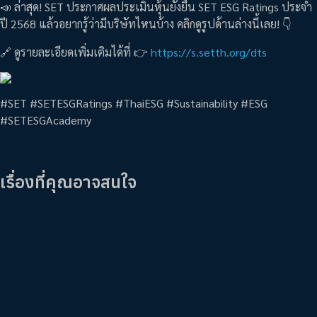
📣 ล่าสุด! SET ประกาศผลประเมินหุ้นยั่งยืน SET ESG Ratings ประจำ
ปี 2568 แล้วอยากรู้ว่ามีบริษัทไหนบ้าง คลิกดูรูปด้านล่างนี้เลย! 👇
🔗 ดูรายละเอียดเพิ่มเติมได้ที่ 👉
https://s.setth.org/dts
#SET #SETESGRatings #ThaiESG #Sustainability #ESG
#SETESGAcademy
เรื่องที่คุณอาจสนใจ