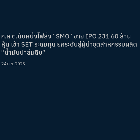
ก.ล.ต.นับหนึ่งไฟลิ่ง “SMO” ขาย IPO 231.60 ล้าน
หุ้น เข้า SET ระดมทุน ยกระดับสู่ผู้นำอุตสาหกรรมผลิต
“น้ำมันปาล์มดิบ”
24 ก.ย. 2025