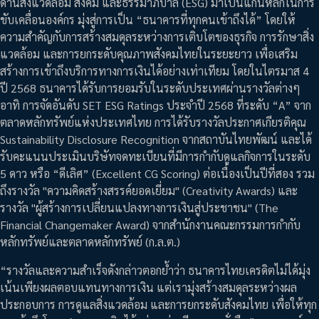
ด้านสิ่งแวดล้อม สังคม และธรรมาภิบาล (ESG) มาเป็นแกนหลักในการ
ขับเคลื่อนองค์กร มุ่งสู่การเป็น “ธนาคารที่ทุกคนเข้าถึงได้” โดยให้
ความสำคัญกับการสร้างสมดุลระหว่างการเติบโตของธุรกิจ การรักษาสิ่ง
แวดล้อม และการยกระดับคุณภาพสังคมไทยในระยะยาว เพื่อเสริม
สร้างการเข้าถึงบริการทางการเงินได้อย่างเท่าเทียม โดยในไตรมาส 4
ปี 2568 ธนาคารได้รับการยอมรับในระดับประเทศผ่านรางวัลต่างๆ
อาทิ การจัดอันดับ SET ESG Ratings ประจำปี 2568 ที่ระดับ “A” จาก
ตลาดหลักทรัพย์แห่งประเทศไทย การได้รับรางวัลประกาศเกียรติคุณ
Sustainability Disclosure Recognition จากสถาบันไทยพัฒน์ และได้
รับคะแนนประเมินบริษัทจดทะเบียนที่มีการกำกับดูแลกิจการในระดับ
5 ดาว หรือ “ดีเลิศ” (Excellent CG Scoring) ต่อเนื่องเป็นปีที่สอง รวม
ถึงรางวัล "ความคิดสร้างสรรค์ยอดเยี่ยม" (Creativity Awards) และ
รางวัล "ผู้สร้างการเปลี่ยนแปลงทางการเงินสู่ประชาชน" (The
Financial Changemaker Award) จากสำนักงานคณะกรรมการกำกับ
หลักทรัพย์และตลาดหลักทรัพย์ (ก.ล.ต.)
“รางวัลและความสำเร็จดังกล่าวตอกย้ำว่า ธนาคารไทยเครดิตไม่ได้มุ่ง
เน้นเพียงผลตอบแทนทางการเงิน แต่เรามุ่งสร้างสมดุลระหว่างผล
ประกอบการ การดูแลสิ่งแวดล้อม และการยกระดับสังคมไทย เพื่อให้ทุก