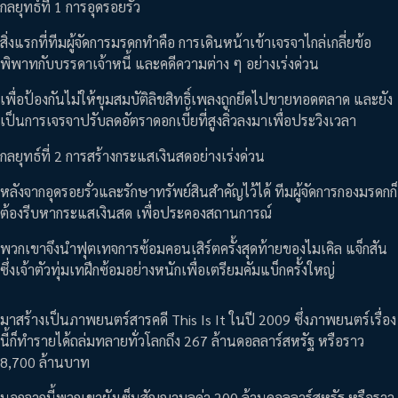
กลยุทธ์ที่ 1 การอุดรอยรั่ว
สิ่งแรกที่ทีมผู้จัดการมรดกทำคือ การเดินหน้าเข้าเจรจาไกล่เกลี่ยข้อ
พิพาทกับบรรดาเจ้าหนี้ และคดีความต่าง ๆ อย่างเร่งด่วน
เพื่อป้องกันไม่ให้ขุมสมบัติลิขสิทธิ์เพลงถูกยึดไปขายทอดตลาด และยัง
เป็นการเจรจาปรับลดอัตราดอกเบี้ยที่สูงลิ่วลงมาเพื่อประวิงเวลา
กลยุทธ์ที่ 2 การสร้างกระแสเงินสดอย่างเร่งด่วน
หลังจากอุดรอยรั่วและรักษาทรัพย์สินสำคัญไว้ได้ ทีมผู้จัดการกองมรดกก็
ต้องรีบหากระแสเงินสด เพื่อประคองสถานการณ์
พวกเขาจึงนำฟุตเทจการซ้อมคอนเสิร์ตครั้งสุดท้ายของไมเคิล แจ็กสัน
ซึ่งเจ้าตัวทุ่มเทฝึกซ้อมอย่างหนักเพื่อเตรียมคัมแบ็กครั้งใหญ่
มาสร้างเป็นภาพยนตร์สารคดี This Is It ในปี 2009 ซึ่งภาพยนตร์เรื่อง
นี้ก็ทำรายได้ถล่มทลายทั่วโลกถึง 267 ล้านดอลลาร์สหรัฐ หรือราว
8,700 ล้านบาท
นอกจากนี้พวกเขายังเซ็นสัญญามูลค่า 200 ล้านดอลลาร์สหรัฐ หรือราว