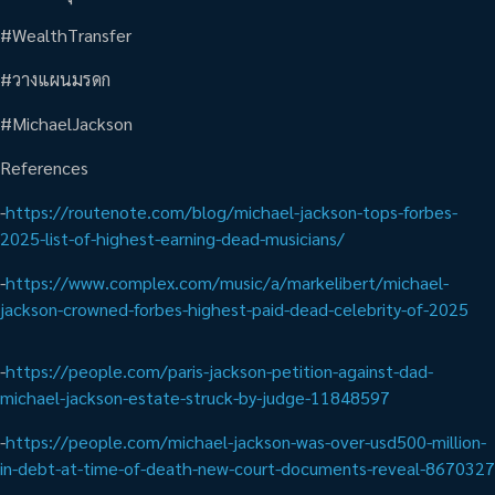
#WealthTransfer
#วางแผนมรดก
#MichaelJackson
References
-
https://routenote.com/blog/michael-jackson-tops-forbes-
2025-list-of-highest-earning-dead-musicians/
-
https://www.complex.com/music/a/markelibert/michael-
jackson-crowned-forbes-highest-paid-dead-celebrity-of-2025
-
https://people.com/paris-jackson-petition-against-dad-
michael-jackson-estate-struck-by-judge-11848597
-
https://people.com/michael-jackson-was-over-usd500-million-
in-debt-at-time-of-death-new-court-documents-reveal-8670327