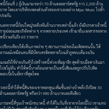
หนี้ก้อนที่ 2 กู้เงินมามากกว่า 70 ล้านดอลลาร์สหรัฐ ราว 2,300 ล้าน
บาท โดยเอาบริษัทเพลงส่วนตัวของเขาเองอย่าง Mijac Music ไปค้ำ
ประกัน
นอกจากหนี้ก้อนใหญ่ระดับพันล้านบาทเหล่านี้แล้ว ยังมีบรรดาเจ้าหนี้
รายย่อยและบริษัทต่าง ๆ จากหลายประเทศ เข้ามายื่นเอกสารขอทวง
หนี้รวมกันถึง 65 รายการ
เปรียบเทียบให้เห็นภาพง่าย ๆ สถานการณ์ของไมเคิลตอนนั้น ให้
อารมณ์เหมือนคนที่มีบัตรเครดิตหลายใบแล้วรูดจนเต็มวงเงิน
แถมยังใช้จ่ายเกินตัวไปสร้างหนี้พ่วงเพิ่มมาอีก สุดท้ายเมื่อหาเงินมา
โปะไม่ทัน ทำให้หนี้บางก้อนกลายเป็นหนี้เสียและถูกปรับไปคิด
ดอกเบี้ยในอัตราที่สุดโหด
วงจรนี้ทำให้หนี้สินของเขาพอกพูนเพิ่มขึ้นอย่างบ้าคลั่ง ถึงปีละ 30
ล้านดอลลาร์สหรัฐ หรือกว่า 980 ล้านบาทเลยทีเดียว
ภาระหนี้ที่รุมเร้าหนักขนาดนี้ ทำให้ในวันที่เขาจากโลกนี้ไป เขาแทบ
จะไม่มีเงินสดเหลือติดตัวเลย และอยู่ในจุดที่เรียกได้ว่าเกือบจะล้ม