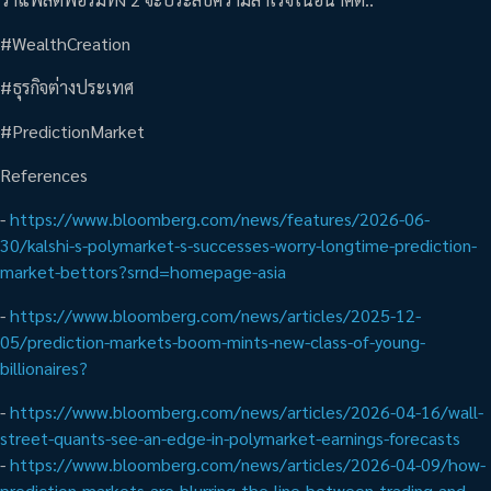
#WealthCreation
#ธุรกิจต่างประเทศ
#PredictionMarket
References
-
https://www.bloomberg.com/news/features/2026-06-
30/kalshi-s-polymarket-s-successes-worry-longtime-prediction-
market-bettors?srnd=homepage-asia
-
https://www.bloomberg.com/news/articles/2025-12-
05/prediction-markets-boom-mints-new-class-of-young-
billionaires?
-
https://www.bloomberg.com/news/articles/2026-04-16/wall-
street-quants-see-an-edge-in-polymarket-earnings-forecasts
-
https://www.bloomberg.com/news/articles/2026-04-09/how-
prediction-markets-are-blurring-the-line-between-trading-and-