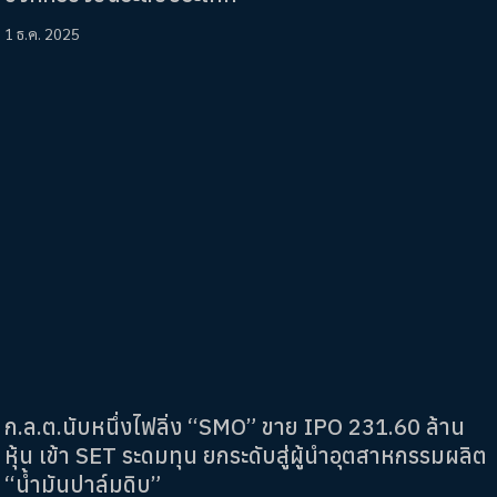
1 ธ.ค. 2025
ก.ล.ต.นับหนึ่งไฟลิ่ง “SMO” ขาย IPO 231.60 ล้าน
หุ้น เข้า SET ระดมทุน ยกระดับสู่ผู้นำอุตสาหกรรมผลิต
“น้ำมันปาล์มดิบ”