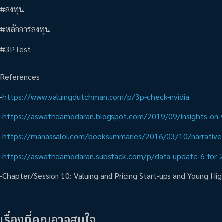
#ลงทุน
#หลักการลงทุน
#3PTest
References
-
https://www.valuingdutchman.com/p/3p-check-nvidia
-
https://aswathdamodaran.blogspot.com/2019/09/insights-on-vc
-
https://manassaloi.com/booksummaries/2016/03/10/narrativ
-
https://aswathdamodaran.substack.com/p/data-update-6-for-
-Chapter/Session 10: Valuing and Pricing Start-ups and Young Hi
เรื่องที่คุณอาจสนใจ