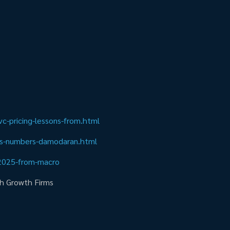
-pricing-lessons-from.html
es-numbers-damodaran.html
2025-from-macro
gh Growth Firms