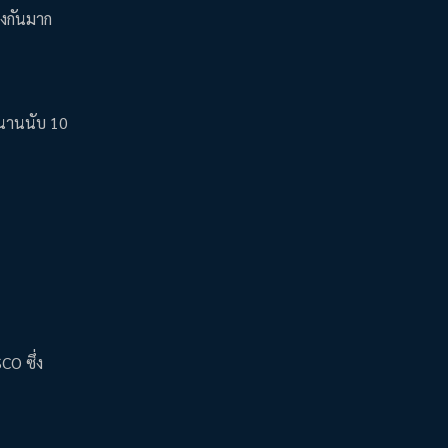
างกันมาก
านานนับ 10
CO ซึ่ง