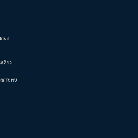
้ตลอด
งเดียว
ับผลกระทบ