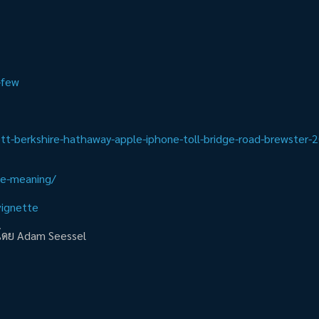
-few
tt-berkshire-hathaway-apple-iphone-toll-bridge-road-brewster-
ge-meaning/
ignette
e โดย Adam Seessel