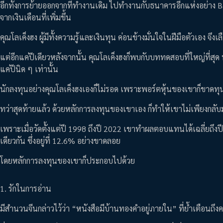
อีกทั้งการย้ายออกจากที่ทำงานเดิม ไปทำงานกับธนาคารอีกแห่งอย่าง Ban
จากเงินเดือนที่เพิ่มขึ้น
คุณโลเค็งฮง ผู้มีทั้งความรู้และเงินทุน ค่อนข้างมั่นใจในฝีมือตัวเอง 
แต่อีกแค่ปีเดียวหลังจากนั้น คุณโลเค็งฮงก็พบกับบททดสอบที่ใหญ่ที่สุด นั
แค่ปีนิด ๆ เท่านั้น
นักลงทุนอย่างคุณโลเค็งฮงเองก็ไม่รอด เพราะพอร์ตหุ้นของเขาก็ขาดท
ทว่าสุดท้ายแล้ว ด้วยหลักการลงทุนของเขาเอง ก็ทำให้เขาไม่เพียงกลั
เพราะเมื่อวัดตั้งแต่ปี 1998 ถึงปี 2022 เขาทำผลตอบแทนได้เฉลี่ยถึ
เดียวกัน ซึ่งอยู่ที่ 12.6% อย่างขาดลอย
โดยหลักการลงทุนของเขาก็ประกอบไปด้วย
1. รักในการอ่าน
มีสำนวนจีนกล่าวไว้ว่า “หนังสือมีบ้านทองคำอยู่ภายใน” ที่ย้ำเตือนถึ