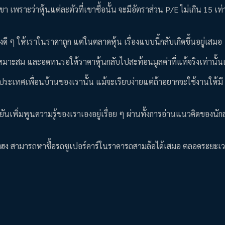
 เพราะว่าหุ้นแต่ละตัวที่เขาซื้อนั้น จะมีอัตราส่วน P/E ไม่เกิน 15 เท
 ๆ ให้เราในราคาถูก แต่ในตลาดหุ้น เรื่องแบบนี้กลับเกิดขึ้นอยู่เสมอ
นที่เหมาะสม และอดทนรอให้ราคาหุ้นกลับไปสะท้อนมูลค่าที่แท้จริงเท่านั้
กประเทศเพื่อนบ้านของเรานั้น แม้จะเรียบง่ายแต่ถ้าอยากจะใช้งานให้มี
พิ่มพูนความรู้ของเราเองอยู่เรื่อย ๆ ผ่านทั้งการอ่านแนวคิดของนักล
โลเค็งฮง สามารถหาซื้อรถซูเปอร์คาร์ในราคารถสามล้อได้เสมอ ตลอดระยะเ