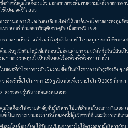
ซึ่งสำหรับคุณโลเค็งฮงแล้ว นอกจากเขาจะค้นพบความมั่งคั่ง จากการอ่
ใช้ไปตลอดชีวิตแล้ว
การอ่านงบการเงินอย่างละเอียด ยังทำให้เขาค้นพบโอกาสการลงทุนที่จ
แทรกเตอร์ ท่ามกลางวิกฤติเศรษฐกิจ เมื่อกลางปี 1998
เพราะเขาเห็นว่า แม้ส่วนกำไรสุทธิ ในงบกำไรขาดทุนของบริษัท จะแ
ด้วยเงินรูเปียอินโดนีเซียที่ตอนนั้นอ่อนค่ามาก จนบริษัทซึ่งมีหนี้สินเ
มองว่าการขาดทุนนี้ เป็นเพียงแค่เรื่องชั่วครั้งชั่วคราวเท่านั้น
ในขณะที่กำไรจากการดำเนินงาน ซึ่งเป็นกำไรจากการทำธุรกิจจริง ๆ กล
เขาจึงเข้าซื้อไปในราคา 250 รูเปีย ก่อนที่จะขายไปในปี 2005 ที่ราคา
2. ตรวจสอบผู้บริหารก่อนลงทุนเสมอ
คุณโลเค็งฮงให้ความสำคัญกับผู้บริหาร ไม่แพ้ตัวเลขในงบการเงินเลย เพ
แต่เป็นเพราะเขามองว่า บริษัทแห่งนี้มีผู้บริหารที่ดี และมีธรรมาภิบา
ซึ่งคุณโลเค็งฮง ก็เคยได้รับบทเรียนจากการไม่ได้ตรวจสอบผู้บริหารก่อน 