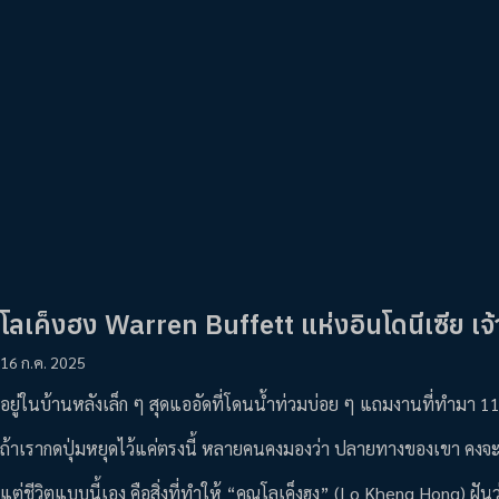
โลเค็งฮง Warren Buffett แห่งอินโดนีเซีย 
16 ก.ค. 2025
อยู่ในบ้านหลังเล็ก ๆ สุดแออัดที่โดนน้ำท่วมบ่อย ๆ แถมงานที่ทำมา 11 ปี 
ถ้าเรากดปุ่มหยุดไว้แค่ตรงนี้ หลายคนคงมองว่า ปลายทางของเขา คงจะไปจบ
แต่ชีวิตแบบนี้เอง คือสิ่งที่ทำให้ “คุณโลเค็งฮง” (Lo Kheng Hong) ฝัน