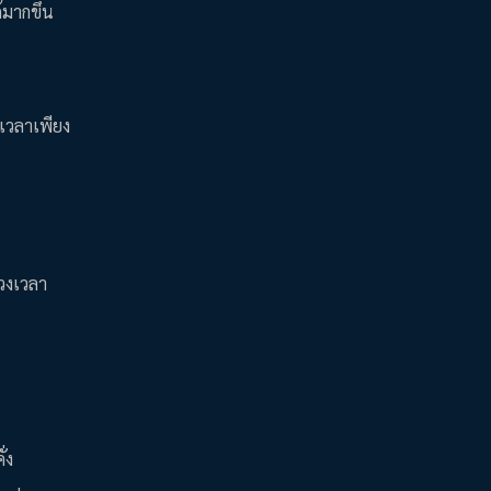
้มากขึ้น
นเวลาเพียง
่วงเวลา
่ง