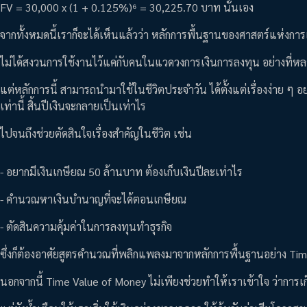
FV = 30,000 x (1 + 0.125%)⁶ = 30,225.70 บาท นั่นเอง
จากทั้งหมดนี้เราก็จะได้เห็นแล้วว่า หลักการพื้นฐานของศาสตร์แห่งก
ไม่ได้สงวนการใช้งานไว้แค่กับคนในแวดวงการเงินการลงทุน อย่างที่ห
แต่หลักการนี้ สามารถนำมาใช้ในชีวิตประจำวัน ได้ตั้งแต่เรื่องง่าย ๆ อ
เท่านี้ สิ้นปีเงินจะกลายเป็นเท่าไร
ไปจนถึงช่วยตัดสินใจเรื่องสำคัญในชีวิต เช่น
- อยากมีเงินเกษียณ 50 ล้านบาท ต้องเก็บเงินปีละเท่าไร
- คำนวณหาเงินบำนาญที่จะได้ตอนเกษียณ
- ตัดสินความคุ้มค่าในการลงทุนทำธุรกิจ
ซึ่งก็ต้องอาศัยสูตรคำนวณที่พลิกแพลงมาจากหลักการพื้นฐานอย่าง Tim
นอกจากนี้ Time Value of Money ไม่เพียงช่วยทำให้เราเข้าใจ ว่าการเก็บ