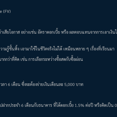
ue (FV)
แทนค่าเสียโอกาส อย่างเช่น อัตราดอกเบี้ย หรือ ผลตอบแทนจากการเอาเงิ
ู้ขึ้นหิ้ง เอามาใช้ในชีวิตจริงไม่ได้ เหมือนหลาย ๆ เรื่องที่เรียนมา
มากกว่าที่คิด เช่น การเลือกระหว่างซื้อสดกับซื้อผ่อน
ลา 6 เดือน ซึ่งจะต้องจ่ายเงินเดือนละ 5,000 บาท
ฝากประจำ 6 เดือนกับธนาคาร ที่ได้ดอกเบี้ย 1.5% ต่อปี หรือคิดเป็น