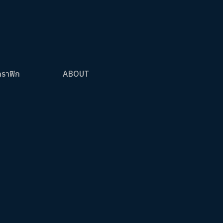
กราฟิก
ABOUT