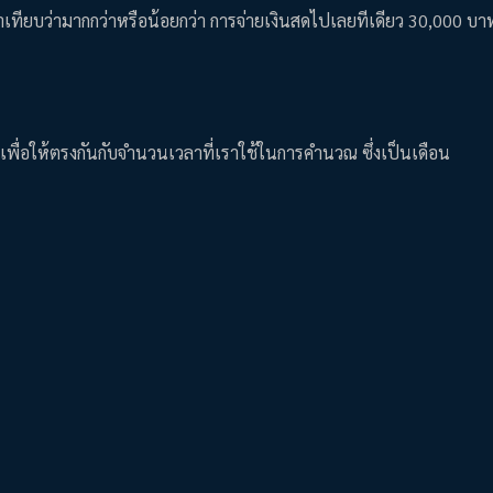
าเทียบว่ามากกว่าหรือน้อยกว่า การจ่ายเงินสดไปเลยทีเดียว 30,000 บ
 เพื่อให้ตรงกันกับจำนวนเวลาที่เราใช้ในการคำนวณ ซึ่งเป็นเดือน