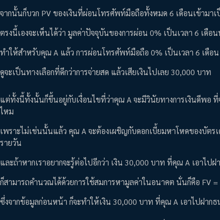
จากนั้นก็บวก PV ของเงินที่ผ่อนโทรศัพท์มือถือทั้งหมด 6 เดือนเข้ามาเป
ตรงนี้เองจะเห็นได้ว่า มูลค่าปัจจุบันของการผ่อน 0% เป็นเวลา 6 เดือ
ทำให้สำหรับคุณ A แล้ว การผ่อนโทรศัพท์มือถือ 0% เป็นเวลา 6 เดือ
ดูจะเป็นทางเลือกที่ดีกว่าการจ่ายสด แล้วเสียเงินไปเลย 30,000 บาท
แต่ทั้งนี้ทั้งนั้นก็ขึ้นอยู่กับเงื่อนไขที่ว่าคุณ A จะมีวินัยทางการเงิ
ไหม
เพราะไม่เช่นนั้นแล้ว คุณ A จะต้องเผชิญกับดอกเบี้ยมหาโหดของบัตรเคร
รายวัน
และถ้าหากเราอยากจะรู้ต่อไปอีกว่า เงิน 30,000 บาท ที่คุณ A เอาไปฝ
ก็สามารถคำนวณได้ด้วยการใช้สมการหามูลค่าในอนาคต นั่นก็คือ FV =
ซึ่งจากข้อมูลก่อนหน้า ก็จะทำให้เงิน 30,000 บาท ที่คุณ A เอาไปฝาก