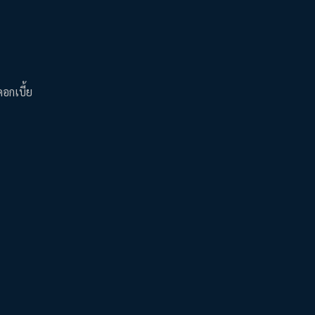
อกเบี้ย