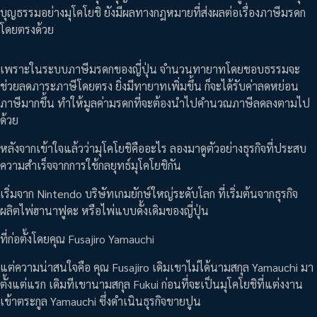
บุญธรรมอย่างมุโคโยชิ ยังมีผลทางกฎหมายที่ส่งผลต่อเรื่องภาษีมรดก
โดยตรงด้วย
เพราะในระบบภาษีมรดกของญี่ปุ่น จำนวนทายาทโดยชอบธรรมจะ
ช่วยลดภาระภาษีโดยตรง ยิ่งมีทายาทเพิ่มขึ้น ก็จะได้รับค่าลดหย่อน
ภาษีมากขึ้น ทำให้มูลค่ามรดกที่จะต้องนำไปคำนวณภาษีลดลงตามไป
ด้วย
หลังจากเข้าใจแล้วว่ามุโคโยชิคืออะไร ลองมาดูตัวอย่างธุรกิจที่ประสบ
ความสำเร็จจากการใช้กลยุทธ์มุโคโยชิกัน
เริ่มจาก Nintendo บริษัทเกมยักษ์ใหญ่ระดับโลก ที่เริ่มต้นจากธุรกิจ
ผลิตไพ่ฮานาฟูดะ หรือไพ่แบบดั้งเดิมของญี่ปุ่น
ที่ก่อตั้งโดยคุณ Fusajiro Yamauchi
แต่ความน่าสนใจคือ คุณ Fusajiro เดิมเขาไม่ได้นามสกุล Yamauchi มา
ตั้งแต่แรก เดิมทีเขานามสกุล Fukui ก่อนที่จะเป็นมุโคโยชิที่แต่งงาน
เข้าตระกูล Yamauchi ซึ่งดำเนินธุรกิจขายปูน