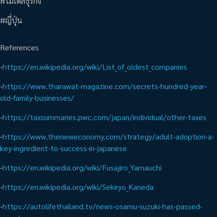
#โมเดลธุรกิจ
#ญี่ปุ่น
References
-
https://en.wikipedia.org/wiki/List_of_oldest_companies
-
https://www.tharawat-magazine.com/secrets-hundred-year-
old-family-businesses/
-
https://taxsummaries.pwc.com/japan/individual/other-taxes
-
https://www.theneweconomy.com/strategy/adult-adoption-a-
key-ingredient-to-success-in-japanese
-
https://en.wikipedia.org/wiki/Fusajiro_Yamauchi
-
https://en.wikipedia.org/wiki/Sekiryo_Kaneda
-
https://autolifethailand.tv/news-osamu-suzuki-has-passed-