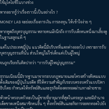
ใช้มุโคโยชิในบางช่วง
หากอยากรู้ว่าเรื่องราวนี้เป็นอย่างไร ?
MONEY LAB จะย่อยเรื่องการเงิน การลงทุน ให้เข้าใจง่าย ๆ
หากพูดถึงบุตรบุญธรรม หลายคนมักนึกถึง การรับเด็กคนหนึ่งมาเลี้ยงดู
ในฐานะลูกแท้ ๆ
แต่ในประเทศญี่ปุ่น แนวคิดนี้มีบริบทที่แตกต่างออกไป เพราะการรับ
บุตรบุญธรรมที่นั่น ส่วนใหญ่ไม่ใช่เด็กแต่เป็นผู้ใหญ่
จนถูกเรียกกันติดปากว่า “การรับผู้ใหญ่บุญธรรม”
ธรรมเนียมนี้มีรากฐานมาจากระบบกฎหมายและโครงสร้างสังคมแบบ
ดั้งเดิมของญี่ปุ่นในอดีต ที่ให้ความสำคัญกับระบบครอบครัวแบบปิตา
ธิปไตย กำหนดให้ทรัพย์สินและธุรกิจต้องตกทอดผ่านทางฝ่ายชาย
หัวหน้าครอบครัวจะเป็นผู้ชายที่อายุมากที่สุดในตระกูล และมีอำนาจ
เด็ดขาดเหนือสมาชิกคนอื่น ๆ ทั้งทรัพย์สินและกิจการจะตกทอดไปยัง