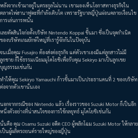
หลังจากเข้ามาอยู่ในตระกูลไม่นาน เขามองเห็นโอกาสทางธุรกิจใน
ตลาดไพ่ฮานาฟูดะที่กำลังเติบโต เพราะรัฐบาลญี่ปุ่นผ่อนคลายเงื่อนไข
การเล่นการพนัน
เลยตัดสินใจก่อตั้งบริษัท Nintendo Koppai ขึ้นมา ซึ่งเป็นจุดกำเนิด
ของบริษัทเกมยักษ์ใหญ่ที่เรารู้จักกันในปัจจุบัน
จนเมื่อคุณ Fusajiro ต้องส่งต่อธุรกิจ แต่ตัวเขาเองมีแต่ลูกสาวไม่มี
ลูกชาย ก็ใช้ธรรมเนียมมุโคโยชิเพื่อรับคุณ Sekiryo มาเป็นลูกเขย
บุญธรรมเช่นกัน
ทำให้คุณ Sekiryo Yamauchi ก้าวขึ้นมาเป็นประธานคนที่ 2 ของบริษัท
ต่อจากตัวเขานั่นเอง
นอกจากกรณีของ Nintendo แล้ว เรื่องราวของ Suzuki Motor ก็เป็นอีก
หนึ่งตัวอย่างที่น่าสนใจของการใช้กลยุทธ์ มุโคโยชิเช่นกัน
นั่นคือ คุณ Osamu Suzuki อดีต CEO ผู้พลิกโฉม Suzuki Motor ให้กลาย
เป็นผู้ผลิตรถยนต์รายใหญ่ของญี่ปุ่น