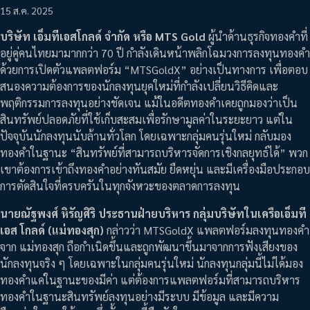
15 ส.ค. 2025
บริษัท เอ็มทีเอสโกลด์ จำกัด หรือ MTS Gold
ผู้นำด้านธุรกิจทองคำที่
อยู่คู่คนไทยมามากกว่า 70 ปี กำลังเดินหน้าพลิกโฉมวงการลงทุนทองคำ
ด้วยการเปิดตัวแพลตฟอร์ม “MTSGoldX” อย่างเป็นทางการ เพื่อตอบ
สนองความต้องการของนักลงทุนยุคใหม่ที่กำลังเปลี่ยนวิธีคิดและ
พฤติกรรมการลงทุนอย่างชัดเจน แม้ในอดีตทองคำเคยถูกมองว่าเป็น
สินทรัพย์ปลอดภัยที่ใช้เก็บสะสมเพื่อรักษามูลค่าในระยะยาว แต่ใน
ปัจจุบันนักลงทุนนับล้านทั่วโลก โดยเฉพาะกลุ่มคนรุ่นใหม่ กลับมอง
ทองคำในฐานะ “สินทรัพย์ที่สามารถบริหารจัดการเชิงกลยุทธ์ได้” พวก
เขาต้องการเข้าถึงทองคำอย่างทันสมัย ยืดหยุ่น และมีเครื่องมือประกอบ
การตัดสินใจที่ครบครันในทุกจังหวะของตลาดการลงทุน
นายณัฐพงศ์ หิรัญศิริ ประธานฝ่ายบริหาร กลุ่มบริษัทในเครือเอ็มที
เอส โกลด์ (แม่ทองสุก)
กล่าวว่า MTSGoldX แพลตฟอร์มลงทุนทองคำ
จาก แม่ทองสุก ถือกำเนิดขึ้นและถูกพัฒนาขึ้นมาจากการฟังเสียงของ
นักลงทุนจริง ๆ โดยเฉพาะในกลุ่มคนรุ่นใหม่ นักลงทุนกลุ่มนี้ไม่ได้มอง
ทองคำแค่ในฐานะของมีค่า แต่ต้องการแพลตฟอร์มที่สามารถบริหาร
ทองคำในฐานะสินทรัพย์ลงทุนอย่างมีระบบ มีข้อมูล และมีความ