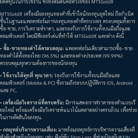
ยืดหยุ่นในการใช้งาน ซึ่งทั้งหมดนี้คือหัวใจของ MTSGoldX
MTSGoldX เครื่องมือลงทุนทองคำที่เข้าใจนักลงทุนยุคใหม่
ถือกำเนิด
ขึ้นในฐานะแพลตฟอร์มการลงทุนทองคำที่ครบวงจร ครอบคลุมทั้งการ
ซื้อ-ขาย, การวิเคราะห์ราคา, และรองรับการใช้งานทั้งบนมือถือและ
คอมพิวเตอร์ โดยมีฟีเจอร์เด่นที่ทำให้ MTSGoldX แตกต่าง ดังนี้
•
ซื้อ-ขายทองคำได้ครอบคลุม:
แพลตฟอร์มเดียวสามารถซื้อ–ขาย
ทองคำได้ทั้งทองไทย (96.5%) และทองต่างประเทศ (99.99%)
ครอบคลุมทุกความต้องการของนักลงทุน
•
ใช้งานได้ทุกที่ ทุกเวลา:
รองรับการใช้งานทั้งบนมือถือและ
คอมพิวเตอร์ (Mobile & PC) ซึ่งรวมถึงระบบปฏิบัติการ iOS, Android
และ PC.
•
เครื่องมือวิเคราะห์ที่ครบครัน:
มีการแสดงกราฟราคาทองคำแบบเรี
ยลไทม์ พร้อมเครื่องมือวิเคราะห์แนวโน้มตลาดอย่างครบถ้วน เพื่อช่วย
ในการตัดสินใจลงทุน.
•
กลยุทธ์บริหารความเสี่ยง:
มาพร้อมกลยุทธ์การบริหารความเสี่ยงที่
สำคัญสำหรับนักลงทุน เช่น ฟังก์ชัน Stop Loss ที่ช่วยป้องกันความ