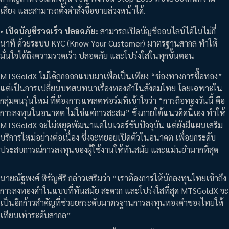
เสี่ยง และสามารถตั้งคำสั่งซื้อขายล่วงหน้าได้.
•
เปิดบัญชีรวดเร็ว ปลอดภัย:
สามารถเปิดบัญชีออนไลน์ได้ในไม่กี่
นาที ด้วยระบบ KYC (Know Your Customer) มาตรฐานสากล ทำให้
มั่นใจได้ถึงความรวดเร็ว ปลอดภัย และโปร่งใสในทุกขั้นตอน
MTSGoldX ไม่ได้ถูกออกแบบมาเพื่อเป็นเพียง “ช่องทางการซื้อทอง”
แต่เป็นการเปลี่ยนบทสนทนาเรื่องทองคำในสังคมไทย โดยเฉพาะใน
กลุ่มคนรุ่นใหม่ ที่ต้องการแพลตฟอร์มที่เข้าใจว่า “การถือทองวันนี้ คือ
การลงทุนในอนาคต ไม่ใช่แค่การสะสม” ซึ่งภายใต้แนวคิดนี้เอง ทำให้
MTSGoldX จะไม่หยุดพัฒนาแค่ในเวอร์ชันปัจจุบัน แต่ยังมีแผนเสริม
บริการใหม่อย่างต่อเนื่อง ซึ่งจะทยอยเปิดตัวในอนาคต เพื่อยกระดับ
ประสบการณ์การลงทุนของผู้ใช้งานให้ทันสมัย และแม่นยำมากที่สุด
นายณัฐพงศ์ หิรัญศิริ กล่าวเสริมว่า “เราต้องการให้นักลงทุนไทยเข้าถึง
การลงทองคำในแบบที่ทันสมัย สะดวก และโปร่งใสที่สุด MTSGoldX จะ
เป็นอีกก้าวสำคัญที่ช่วยยกระดับมาตรฐานการลงทุนทองคำของไทยให้
เทียบเท่าระดับสากล”