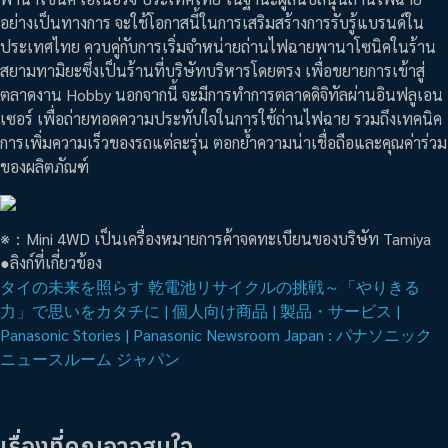
อย่างเป็นทางการ จะใช้โอกาสนี้ในการเสริมสร้างการรับรู้แบรนด์ใน
ประเทศไทย ควบคู่กับการเริ่มจำหน่ายถ่านไฟฉายพานาโซนิคในร้าน
สยามทามิยะซึ่งเป็นร้านที่บริษัทบริหารโดยตรง เพื่อขยายการเข้าสู่
ตลาดงาน Hobby นอกจากนี้ จะมีการทำการตลาดดิจิทัลผ่านอินฟลูเอน
เซอร์ เพื่อถ่ายทอดความประทับใจในการใช้ถ่านไฟฉาย รวมถึงเทคนิค
การเพิ่มความเร็วของรถแต่ละรุ่น ตอกย้ำความน่าเชื่อถือและคุณค่าร่วม
ของผลิตภัณฑ์
※：Mini 4WD เป็นเครื่องหมายการค้าจดทะเบียนของบริษัท Tamiya
●ลิงก์ที่เกี่ยวข้อง
タイの未来を照らす 乾電池リサイクルの挑戦～「やりきる
力」で思いをカタチに | 個人向け商品 | 製品・サービス |
Panasonic Stories | Panasonic Newsroom Japan : パナソニック
ニュースルーム ジャパン
เรื่องที่คุณอาจสนใจ