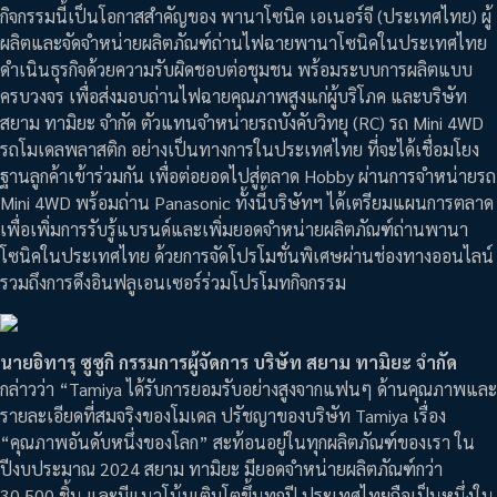
กิจกรรมนี้เป็นโอกาสสำคัญของ พานาโซนิค เอเนอร์จี (ประเทศไทย) ผู้
ผลิตและจัดจำหน่ายผลิตภัณฑ์ถ่านไฟฉายพานาโซนิคในประเทศไทย
ดำเนินธุรกิจด้วยความรับผิดชอบต่อชุมชน พร้อมระบบการผลิตแบบ
ครบวงจร เพื่อส่งมอบถ่านไฟฉายคุณภาพสูงแก่ผู้บริโภค และบริษัท
สยาม ทามิยะ จำกัด ตัวแทนจำหน่ายรถบังคับวิทยุ (RC) รถ Mini 4WD
รถโมเดลพลาสติก อย่างเป็นทางการในประเทศไทย ที่จะได้เชื่อมโยง
ฐานลูกค้าเข้าร่วมกัน เพื่อต่อยอดไปสู่ตลาด Hobby ผ่านการจำหน่ายรถ
Mini 4WD พร้อมถ่าน Panasonic ทั้งนี้บริษัทฯ ได้เตรียมแผนการตลาด
เพื่อเพิ่มการรับรู้แบรนด์และเพิ่มยอดจำหน่ายผลิตภัณฑ์ถ่านพานา
โซนิคในประเทศไทย ด้วยการจัดโปรโมชั่นพิเศษผ่านช่องทางออนไลน์
รวมถึงการดึงอินฟลูเอนเซอร์ร่วมโปรโมทกิจกรรม
นายอิทารุ ซูซูกิ กรรมการผู้จัดการ บริษัท สยาม ทามิยะ จำกัด
กล่าวว่า “Tamiya ได้รับการยอมรับอย่างสูงจากแฟนๆ ด้านคุณภาพและ
รายละเอียดที่สมจริงของโมเดล ปรัชญาของบริษัท Tamiya เรื่อง
“คุณภาพอันดับหนึ่งของโลก” สะท้อนอยู่ในทุกผลิตภัณฑ์ของเรา ใน
ปีงบประมาณ 2024 สยาม ทามิยะ มียอดจำหน่ายผลิตภัณฑ์กว่า
30,500 ชิ้น และมีแนวโน้มเติบโตขึ้นทุกปี ประเทศไทยถือเป็นหนึ่งใน