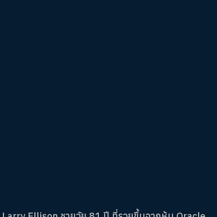
Larry Ellison ชายวัย 81 ปี ที่รวยขึ้นจากหุ้น Oracle