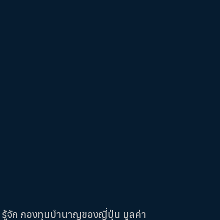
รู้จัก กองทุนบำนาญของญี่ปุ่น มูลค่า