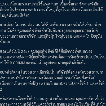
1,500 กิโลเมตร แทนการใช้แรงงานคนเป็นครั้งแรก ซึ่งคลองรังสิต
ถือว่าเป็นโครงการชลประทานที่ใหญ่ที่สุดในเอเชียตะวันออกเฉียงใต้
ในยุคนั้นเลยทีเดียว
และต่อมาไม่นาน ทั้ง 2 คน ได้รับเภสัชกรชาวเยอรมันให้เข้ามาช่วย
งาน นั่นคือ คุณอดอล์ฟ ลิงค์ ซึ่งเป็นต้นตระกูลของคุณฮาราลด์ ลิงค์
ประธานกรรมการบริษัท และผู้ถือหุ้นใหญ่ของ B.GRIMM ในปัจจุบัน
นั่นเอง
และแล้วในปี 2457 คุณอดอล์ฟ ลิงค์ ก็ได้ซื้อกิจการทั้งหมดของ
B.GRIMM หลังจากที่ผู้ก่อตั้งทั้งสองท่านต้องการที่จะย้ายกลับไปยังยุโรป
ทำให้ B.GRIMM กลายมาเป็นธุรกิจของตระกูลลิงค์เต็มตัว
อย่างไรก็ตาม ในช่วงเวลาเดียวกันนั้น บริษัทก็ต้องเจอกับช่วงเวลายาก
ลำบาก จนทำให้ธุรกิจแทบจะต้องหยุดชะงัก รวมถึงโดนยึดทรัพย์
เนื่องจากเป็นชนชาติศัตรู เพราะภัยของสงครามโลกครั้งที่ 1 และครั้งที่
2
หลังสงครามโลกครั้งที่ 2 จบลง ลูกชายทั้งสองคนของคุณอดอล์ฟ เชื่อว่า
การจะฝากความหวังไว้กับแค่ธุรกิจร้านขายยา คงจะไม่ใช่เรื่องที่ดีเท่าไร