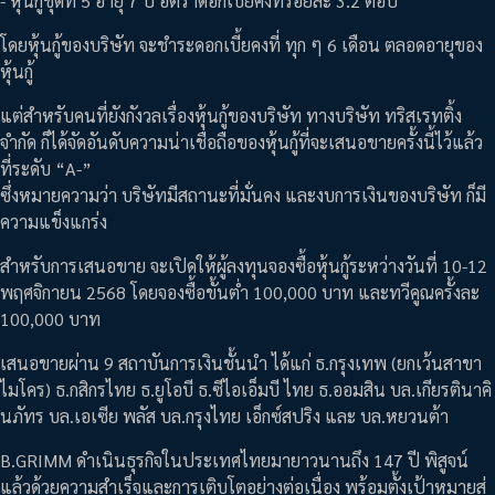
- หุ้นกู้ชุดที่ 5 อายุ 7 ปี อัตราดอกเบี้ยคงที่ร้อยละ 3.2 ต่อปี
โดยหุ้นกู้ของบริษัท จะชำระดอกเบี้ยคงที่ ทุก ๆ 6 เดือน ตลอดอายุของ
หุ้นกู้
แต่สำหรับคนที่ยังกังวลเรื่องหุ้นกู้ของบริษัท ทางบริษัท ทริสเรทติ้ง
จำกัด ก็ได้จัดอันดับความน่าเชื่อถือของหุ้นกู้ที่จะเสนอขายครั้งนี้ไว้แล้ว
ที่ระดับ “A-”
ซึ่งหมายความว่า บริษัทมีสถานะที่มั่นคง และงบการเงินของบริษัท ก็มี
ความแข็งแกร่ง
สำหรับการเสนอขาย จะเปิดให้ผู้ลงทุนจองซื้อหุ้นกู้ระหว่างวันที่ 10-12
พฤศจิกายน 2568 โดยจองซื้อขั้นต่ำ 100,000 บาท และทวีคูณครั้งละ
100,000 บาท
เสนอขายผ่าน 9 สถาบันการเงินชั้นนำ ได้แก่ ธ.กรุงเทพ (ยกเว้นสาขา
ไมโคร) ธ.กสิกรไทย ธ.ยูโอบี ธ.ซีไอเอ็มบี ไทย ธ.ออมสิน บล.เกียรตินาคิ
นภัทร บล.เอเซีย พลัส บล.กรุงไทย เอ็กซ์สปริง และ บล.หยวนต้า
B.GRIMM ดำเนินธุรกิจในประเทศไทยมายาวนานถึง 147 ปี พิสูจน์
แล้วด้วยความสำเร็จและการเติบโตอย่างต่อเนื่อง พร้อมตั้งเป้าหมายสู่